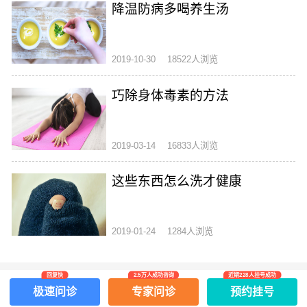
降温防病多喝养生汤
2019-10-30
18522人浏览
巧除身体毒素的方法
2019-03-14
16833人浏览
这些东西怎么洗才健康
2019-01-24
1284人浏览
回复快
2.5万人成功咨询
近期228人挂号成功
极速问诊
专家问诊
预约挂号