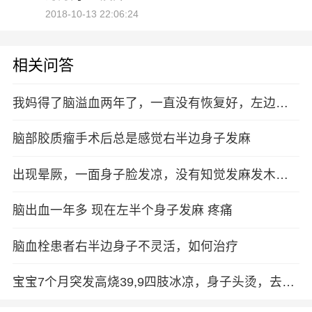
2018-10-13 22:06:24
相关问答
我妈得了脑溢血两年了，一直没有恢复好，左边身
子发麻，胳膊和腿都是，最近有几次抽搐口吐白沫
的现象，这是
脑部胶质瘤手术后总是感觉右半边身子发麻
出现晕厥，一面身子脸发凉，没有知觉发麻发木，
有过短暂的类似癫痫，但不吐沫，拍片说有囊肿，
去该院开过脑
脑出血一年多 现在左半个身子发麻 疼痛
脑血栓患者右半边身子不灵活，如何治疗
宝宝7个月突发高烧39,9四肢冰凉，身子头烫，去医
院看喉咙有些发炎，开了感冒消炎退烧药，吃了美