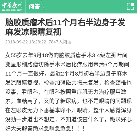
问答
脑胶质瘤术后11个月右半边身子发
麻发凉眼睛复视
2018-09-22 13:28:22
7847人阅读
女55岁去年9月18做的脑胶质瘤手术3-4级左颞叶间
变星形细胞瘤切除手术术后化疗服用帝清6个月期间
11个月一直很好，最近2个月8月初右半边身子麻木
发凉眼睛复视，检查加强磁共振未复发，检查颈椎也
没事，看眼科，在眼科按照重症肌无力治疗服用激
素，血糖高了，又的了糖尿病，也不是眼睛的问题现
在左眼皮无力下垂基本睁不开眼睛，整个人感觉浑身
没劲一步道也不想走，不知道该查什么了，跪求好心
好大夫解答跪求急啊急急急！！！