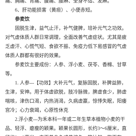
痛、胸痛、背痛、腹痛、腰麻、全身不适、发麻。
6、肝功能损害（黄疸）、小便赤短。
参麦饮
固脱生津，益气止汗，补气健脾，培补元气之功效。
对气虚体质人群日常调理，全面改善气虚症状。尤其是疲
乏虚汗、心慌气短、食欲不振、免疫力低下易
感冒
的气虚
体质人群都有很好的效果。
参麦饮主要成份
：
人参
、
浮小麦
、
茯苓
、
香橼
、
甘草
等
。
1. 人参---【功效】大补元气，复脉固脱，补脾益肺，
生津，安神。用于体虚欲脱，肢冷脉微，脾虚食少，肺虚
喘咳，津伤口渴，内热消渴，久病虚羸，惊悸
失眠
，
阳痿
宫冷
；
心力衰竭，心原性休克
2.浮小麦---为禾本科一年或二年生草本植物小麦的干
品、轻浮、瘪瘦的颖果。颖果长圆形，长约3～6厘米，直