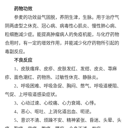
药物功效
参麦的功效益气固脱，养阴生津，生脉。用于治疗气
阴两虚型之
休克
、冠心病、病毒性心肌炎、慢性肺心病、
粒细胞减少症。能提高肿瘤病人的免疫机能，与化疗药物
合用时，有一定的增效作用，并能减少化疗药物所引起的
毒副反应。
不良反应
1、皮肤瘙痒、
皮疹、皮肤发红、发绀、皮炎、荨麻
疹、面色潮红、药物热、过敏性休克、静脉炎。
2、呼吸困难、呼吸急促、胸闷、憋气、呼吸道梗阻、
气促、上呼吸道感染症状。
3、心动过速、心绞痛、心力衰竭、心悸。
4、恶心、呕吐、上消化道出血、呃逆。
5、意识不清、烦躁不安、精神紧张、昏迷、头晕、头