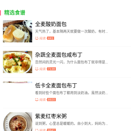
精选食谱
全麦酸奶面包
天气热了，基本隔两天就要做一次酸奶，有时...
441
杂蔬全麦面包咸布丁
忽然间的灵光一闪，为什么面包布丁就非得是...
7138
低卡全麦面包布丁
看到好些个面包布丁都用到淡奶油。虽然淡奶...
8920
紫麦红枣米粥
说到粥，心里总是暖暖的。自小到大，妈妈为...
8841