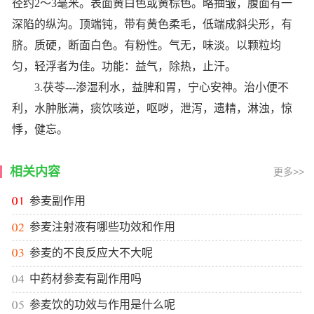
径约2～3毫米。表面黄白色或黄棕色。略抽皱，腹面有一
深陷的纵沟。顶端钝，带有黄色柔毛，低端成斜尖形，有
脐。质硬，断面白色。有粉性。气无，味淡。以颗粒均
匀，轻浮者为佳。功能：益气，除热，止汗。
3.茯苓---渗湿利水，益脾和胃，宁心安神。治小便不
利，水肿胀满，痰饮咳逆，呕哕，泄泻，遗精，淋浊，惊
悸，健忘。
相关内容
更多>>
参麦副作用
参麦注射液有哪些功效和作用
参麦的不良反应大不大呢
中药材参麦有副作用吗
参麦饮的功效与作用是什么呢