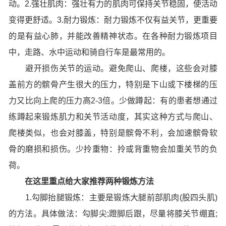
动。2.强壮肌肉：强壮有力的肌肉可保持关节稳固，使活动
变得更舒适。3.耐力锻炼：耐力锻炼不仅有益关节，更重要
的是有益心肺，并能改善精神状态。在各种耐力锻炼项目
中，走路、水中运动和骑自行车是最常用的。
避开损伤关节的运动。避免爬山、爬楼，这些会对膝
盖前方的髌骨产生很大的压力，特别是下山或下楼梯的压
力又比向上爬的压力高2-3倍。少做蹲起：有的患者想通过
练蹲起来锻炼肌力和关节活动度，其实这种方式与爬山、
爬楼类似，也会对膝盖，特别是髌骨不利，会加速髌骨软
骨的磨损和损伤。少拎重物：拎或背重物会加重关节的负
荷。
在这里重点给大家推荐两种锻炼方法
1.勾脚抬腿锻炼：主要是锻炼大腿前部肌肉(股四头肌)
的方法。具体做法：勾脚尖;蹬脚后跟，尽量将膝关节绷直;