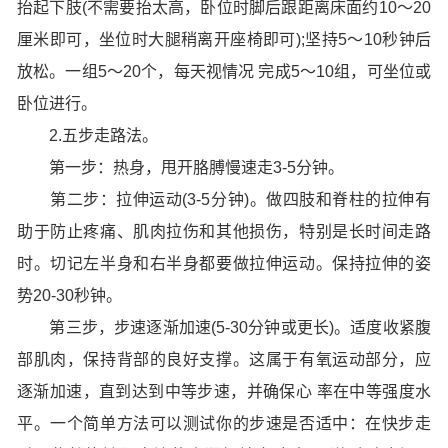
抬起下肢(不需要抬太高，卧位时脚后跟距离床面约10～20
厘米即可，坐位时大腿稍离开座椅即可);坚持5～10秒钟后
放松。一组5～20个，每天视情况 完成5～10组，可坐位或
卧位进行。
2.五步走路法。
第一步：热身，甩开胳膊慢速走3-5分钟。
第二步：拉伸运动(3-5分钟)。做四肢和脊柱的拉伸有
助于防止疼痛、肌肉拉伤和其他损伤，特别是长时间走路
时。切记左半身和右半身都要做拉伸运动。保持拉伸的姿
势20-30秒钟。
第三步，步速逐渐加速(5-30分钟或更长)。适度收紧腹
部肌肉，保持背部的良好支撑。这属于有氧运动部分，应
逐渐加速，直到达到中等步速，并确保心 率在中等强度水
平。一个简单方法可以测试你的步速是否适中：在快步走