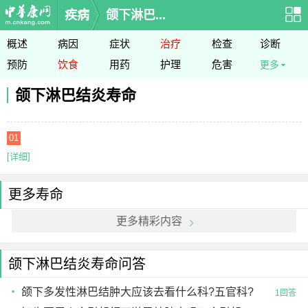
疾病
颌下淋巴...
概述
病因
症状
治疗
检查
诊断
预防
饮食
用药
护理
危害
更多
颌下淋巴结炎寿命
01
[详细]
更多寿命
更多精彩内容
颌下淋巴结炎寿命问答
颌下多发性淋巴结肿大应该去看什么科?五官科?
1回答