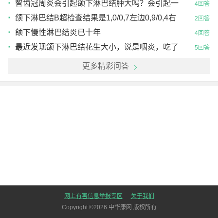
消化呼吸科?耳鼻喉科?这个症状有1个月了，打了5
智齿冠周炎会引起颌下淋巴结肿大吗？会引起一
4回答
天消炎针...
边的偏头痛吗？嘴巴里痛的不行，嘴都合不拢了，
颌下淋巴结B超检查结果是1,0/0,7左边0,9/0,4右
2回答
吃东西只能不痛
边大的，别的腺体正常B超诊断是颌下淋巴结炎...
颌下慢性淋巴结炎已十年
4回答
最近发现颌下淋巴结花生大小，说是咽炎，吃了
5回答
药，疙瘩还有怎么办？
更多精彩问答
网上有害信息举报专区
关于我们
Copyright ©
2026
中华康网 版权所有