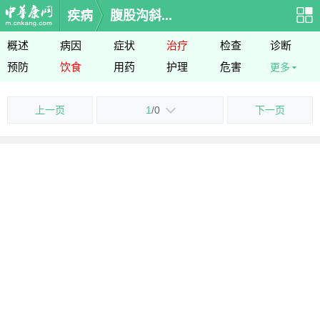
疾病
腹股沟斜...
概述
病因
症状
治疗
检查
诊断
预防
饮食
用药
护理
危害
更多
上一页
1
/0
下一页