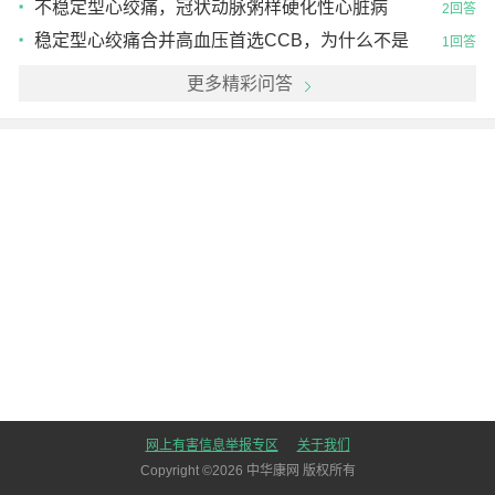
不稳定型心绞痛，冠状动脉粥样硬化性心脏病
2回答
稳定型心绞痛合并高血压首选CCB，为什么不是
1回答
β受体阻滞剂
更多精彩问答
网上有害信息举报专区
关于我们
Copyright ©
2026
中华康网 版权所有