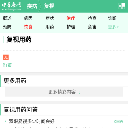
疾病
复视
概述
病因
症状
治疗
检查
诊断
预防
饮食
用药
护理
危害
更多
复视用药
01
[详细]
更多用药
更多精彩内容
复视用药问答
双眼复视多少时间会好
0回答