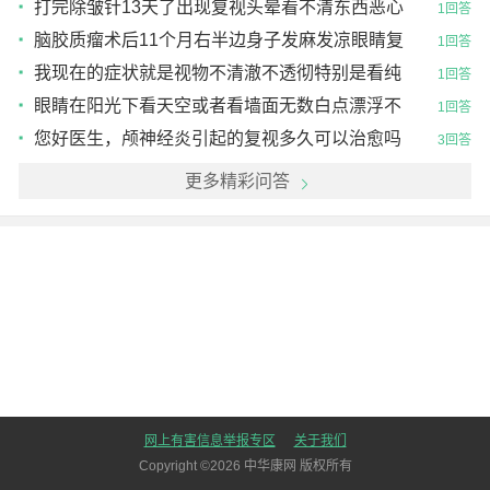
打完除皱针13天了出现复视头晕看不清东西恶心
1回答
想吐有没有缓解的
脑胶质瘤术后11个月右半边身子发麻发凉眼睛复
1回答
视
我现在的症状就是视物不清澈不透彻特别是看纯
1回答
色的物体感觉有层花影隔着，眼花，混浊，重影复
眼睛在阳光下看天空或者看墙面无数白点漂浮不
1回答
视，看灯光有一
定眼花模糊夜盲复视重影，重影是全面的，看灯光
您好医生，颅神经炎引起的复视多久可以治愈吗
3回答
周围有模糊的一
更多精彩问答
网上有害信息举报专区
关于我们
Copyright ©
2026
中华康网 版权所有