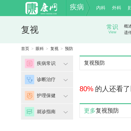
疾病
内科
外科
常识
概
复视
View
遗
首页
眼科
复视
预防
>
>
>
复视预防
疾病常识
诊断治疗
80%
的人还看了
护理保健
更多
复视预防
就诊指南