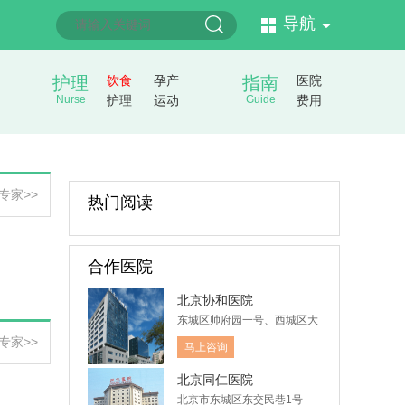
导航
护理
饮食
孕产
指南
医院
Nurse
护理
运动
Guide
费用
专家>>
热门阅读
合作医院
北京协和医院
东城区帅府园一号、西城区大
木仓胡同41号
专家>>
马上咨询
北京同仁医院
北京市东城区东交民巷1号