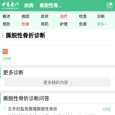
疾病
撕脱性骨...
概述
病因
症状
治疗
检查
诊断
预防
饮食
用药
护理
危害
更多
撕脱性骨折诊断
01
[详细]
更多诊断
更多精彩内容
撕脱性骨折诊断问答
左手肘肱骨鹰嘴撕脱性骨折
1回答