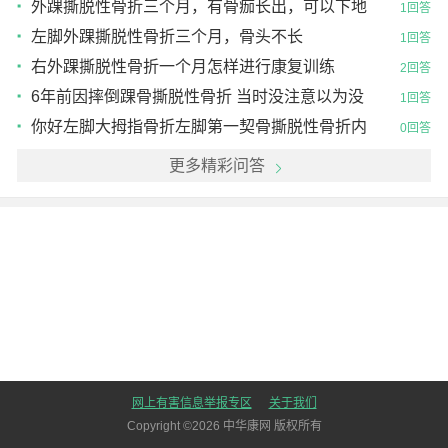
外踝撕脱性骨折三个月，有骨痂长出，可以下地
1回答
走路吗
左脚外踝撕脱性骨折三个月，骨头不长
1回答
右外踝撕脱性骨折一个月怎样进行康复训练
2回答
6年前因摔倒踝骨撕脱性骨折 当时没注意以为没
1回答
事现在那里长出了
你好左脚大拇指骨折左脚第一契骨撕脱性骨折内
0回答
上缘见一小骨片请问
更多精彩问答
网上有害信息举报专区
关于我们
Copyright ©
2026
中华康网 版权所有