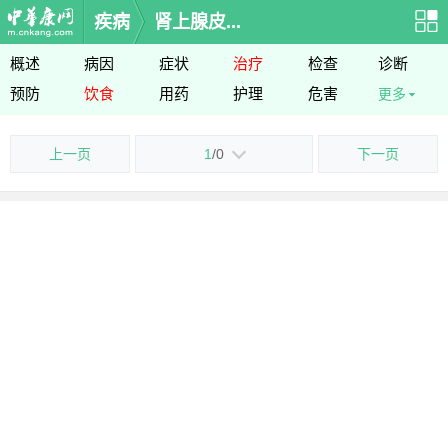
疾病
肾上腺皮...
概述
病因
症状
治疗
检查
诊断
预防
饮食
用药
护理
危害
更多
上一页
1
/0
下一页