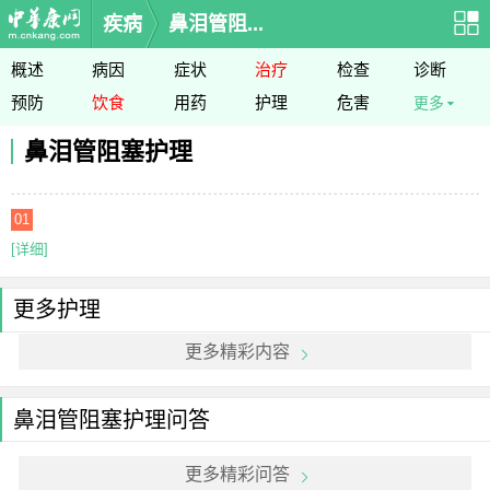
疾病
鼻泪管阻...
概述
病因
症状
治疗
检查
诊断
预防
饮食
用药
护理
危害
更多
鼻泪管阻塞护理
01
[详细]
更多护理
更多精彩内容
鼻泪管阻塞护理问答
更多精彩问答