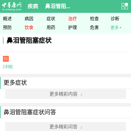
疾病
鼻泪管阻...
概述
病因
症状
治疗
检查
诊断
预防
饮食
用药
护理
危害
更多
鼻泪管阻塞症状
01
[详细]
更多症状
更多精彩内容
鼻泪管阻塞症状问答
更多精彩问答