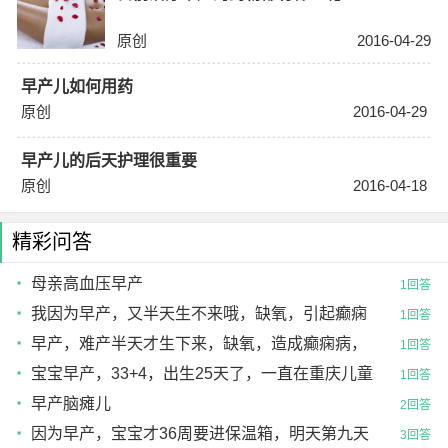
原创
2016-04-29
早产儿如何用药
原创
2016-04-29
早产儿的后天护理很重要
原创
2016-04-18
精彩问答
母亲高血压早产
1回答
我因为早产，又半天生不来哦，缺氧，引起癫痫
1回答
病，大发作，最流口
早产，难产半天才生下来，缺氧，造成癫痫病，
1回答
怎么治，生下来才，
宝宝早产，33+4，出生25天了，一直在重庆儿童
1回答
医院新生儿室
早产脑瘫儿
2回答
因为早产，宝宝才36周要进保温箱，明天第九天
3回答