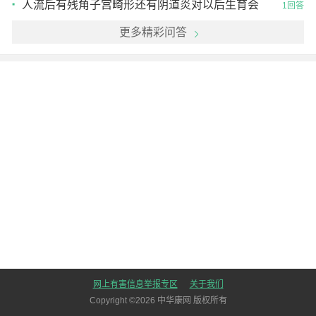
人流后有残角子宫畸形还有阴道炎对以后生育会
1回答
不会有影响
更多精彩问答
网上有害信息举报专区
关于我们
Copyright ©
2026
中华康网 版权所有