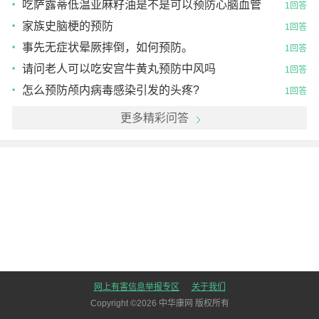
吃萨露蒂低温亚麻籽油是不是可以预防心脑血管
1回答
病呀？
家族史脑梗的预防
1回答
事先无症状晕厥摔倒，如何预防。
1回答
请问老人可以吃安宫牛黄丸预防中风吗
1回答
怎么预防颅内病毒感染引发的头疼?
1回答
更多精彩问答
网上有害信息举报专区
关于我们
Copyright ©
2026
中华康网 版权所有