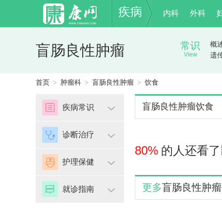
疾病
内科
外科
常识
概
盲肠良性肿瘤
View
遗
首页
肿瘤科
盲肠良性肿瘤
饮食
>
>
>
盲肠良性肿瘤饮食
疾病常识
诊断治疗
80%
的人还看了
护理保健
更多
盲肠良性肿瘤
就诊指南