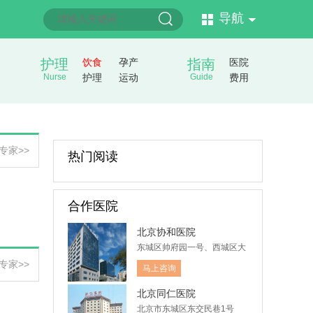
导航
护理
饮食
孕产
指南
医院
Nurse
护理
运动
Guide
费用
专家>>
热门阅读
合作医院
北京协和医院
东城区帅府园一号、西城区大
木仓胡同41号
专家>>
马上咨询
北京同仁医院
北京市东城区东交民巷1号