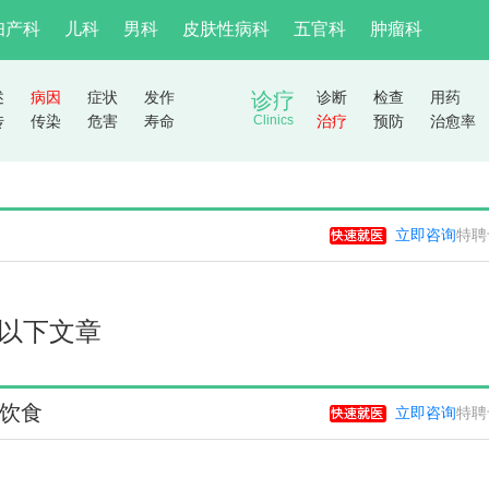
妇产科
儿科
男科
皮肤性病科
五官科
肿瘤科
述
病因
症状
发作
诊疗
诊断
检查
用药
传
传染
危害
寿命
Clinics
治疗
预防
治愈率
立即咨询
特聘
以下文章
饮食
立即咨询
特聘