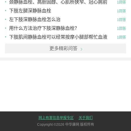
不下地
颈静脉血栓、高胆固醇、心肌桥狭窄、冠心病前
1回答
期先兆
下肢左腿深静脉血栓
1回答
左下肢深静脉血栓怎么治
1回答
用什么方法治疗下肢深静脉血栓？
1回答
下肢肌间静脉血栓可以经常按摩小腿部帮忙血液
1回答
循环流动
更多精彩问答
网上有害信息举报专区
关于我们
Copyright ©
2026
中华康网 版权所有