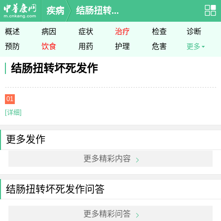
疾病
结肠扭转...
概述
病因
症状
治疗
检查
诊断
预防
饮食
用药
护理
危害
更多
结肠扭转坏死发作
01
[详细]
更多发作
更多精彩内容
结肠扭转坏死发作问答
更多精彩问答