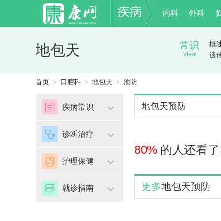
疾病
内科
外科
常识
概
地包天
View
遗
首页
口腔科
地包天
预防
>
>
>
地包天预防
疾病常识
诊断治疗
80%
的人还看了
护理保健
更多
地包天预防
就诊指南