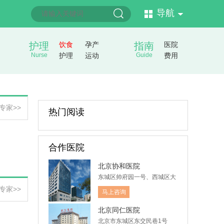
导航
护理
饮食
孕产
指南
医院
Nurse
护理
运动
Guide
费用
专家>>
热门阅读
合作医院
北京协和医院
东城区帅府园一号、西城区大
木仓胡同41号
专家>>
马上咨询
北京同仁医院
北京市东城区东交民巷1号