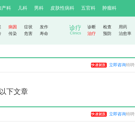
妇产科
儿科
男科
皮肤性病科
五官科
肿瘤科
述
病因
症状
发作
诊疗
诊断
检查
用药
传
传染
危害
寿命
Clinics
治疗
预防
治愈率
立即咨询
特聘
以下文章
立即咨询
特聘