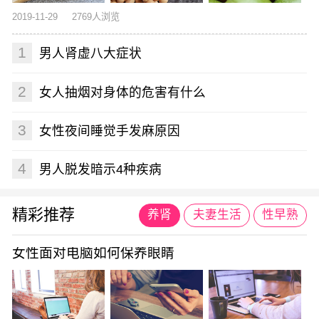
2019-11-29
2769人浏览
1
男人肾虚八大症状
2
女人抽烟对身体的危害有什么
3
女性夜间睡觉手发麻原因
4
男人脱发暗示4种疾病
精彩推荐
养肾
夫妻生活
性早熟
女性面对电脑如何保养眼睛