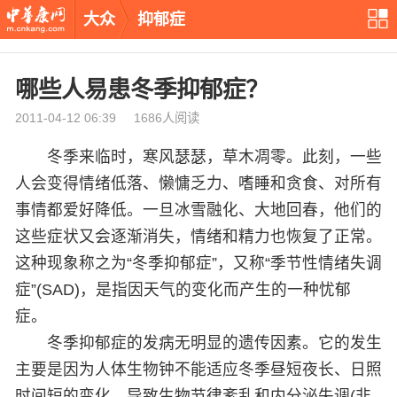
大众
抑郁症
哪些人易患冬季抑郁症？
2011-04-12 06:39 1686人阅读
冬季来临时，寒风瑟瑟，草木凋零。此刻，一些
人会变得情绪低落、懒慵乏力、嗜睡和贪食、对所有
事情都爱好降低。一旦冰雪融化、大地回春，他们的
这些症状又会逐渐消失，情绪和精力也恢复了正常。
这种现象称之为“冬季抑郁症”，又称“季节性情绪失调
症”(SAD)，是指因天气的变化而产生的一种忧郁
症。
冬季抑郁症的发病无明显的遗传因素。它的发生
主要是因为人体生物钟不能适应冬季昼短夜长、日照
时间短的变化，导致生物节律紊乱和内分泌失调(非