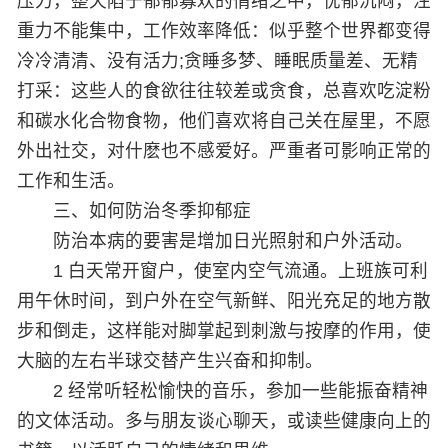
压力，整天陷于郁郁寡欢的情绪之中，忧郁沉闷，注
重力不能集中，工作效率降低：似乎整个世界都变得
冷冷清清、没有活力;贪睡多梦、睡眠质量差、无精
打采：这些人的食欲往往较差或贪食，总喜欢吃淀粉
和碳水化合物食物，他们喜欢将自己关在屋里，不愿
外出社交，对什麽也不感爱好。严重者可影响正常的
工作和生活。
三、如何防治冬季抑郁症
防治本病的要害是增加日光照射和户外活动。
1 白天常开窗户，使室内空气流通。上班族可利
用午休时间，到户外在空气新鲜、阳光充足的地方散
步和倒走，这样能对脚掌起到刺激与按摩的作用，使
大脑的左右半球交替产生兴奋和抑制。
2 经常听轻松愉快的音乐，参加一些能振奋精神
的文体活动。多与朋友谈心聊天，或读些健康向上的