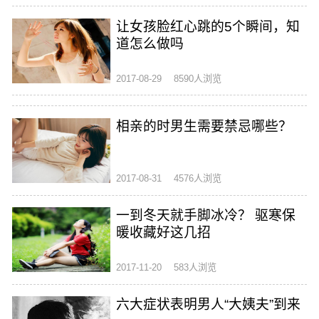
让女孩脸红心跳的5个瞬间，知
道怎么做吗
2017-08-29
8590人浏览
相亲的时男生需要禁忌哪些？
2017-08-31
4576人浏览
一到冬天就手脚冰冷？ 驱寒保
暖收藏好这几招
2017-11-20
583人浏览
六大症状表明男人“大姨夫”到来