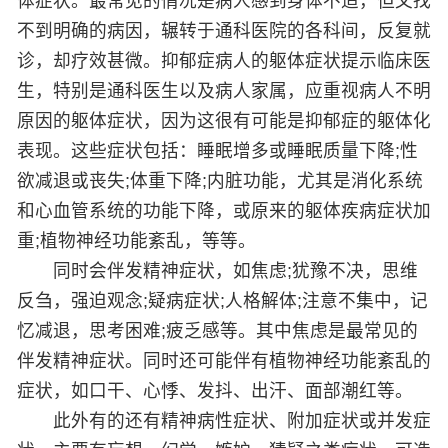
体症状。最常见的情况是病人感到身体不适，但又找
不到明确的病因，辗转于通科医院的各科间，反复就
诊，却疗效甚微。抑郁症病人的躯体症状提示临床医
生，特别是通科医生以及病人家属，应重视病人不明
原因的躯体症状，因为这很有可能是抑郁症的躯体化
表现。这些症状包括：睡眠增多或睡眠质量下降;性
欲减退或丧失;体重下降;内脏功能，尤其是消化系统
和心血管系统的功能下降，或原来的躯体疾病症状加
重;植物神经功能紊乱，等等。
同时会伴发精神症状，如焦虑;犹豫不决，思维
反刍，强迫观念;疑病症状;人格解体;注意不集中，记
忆减退，思考困难;疲乏感等。其中焦虑是最常见的
伴发精神症状。同时还可能伴有植物神经功能紊乱的
症状，如口干、心悸、发抖、出汗、面部潮红等。
此外有的还有精神病性症状、附加症状或并发症