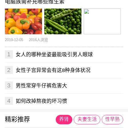
电脑族需补充哪些维生素
2019-12-05
2016人浏览
1
女人的哪种坐姿最能吸引男人眼球
2
女性子宫异常会有这8种身体状况
3
男性常穿牛仔裤危害大
4
如何改掉熬夜的坏习惯
精彩推荐
养肾
夫妻生活
性早熟