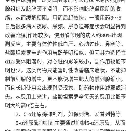
生急性尿潴留。α-受体阻滞剂可以选择性地松弛前列
腺组织及膀胱颈平滑肌，而不影响膀胱逼尿肌的收
缩，从而缓解梗阻。用药后起效快，一般用药3～5
日后很多病人夜尿、尿频、尿急迫等症状会明显得到
改善;但副作用较多，使用酚苄明的病人约30%出现
副反应，主要有体位性低血压、心动过速、鼻塞等。
盐酸坦索罗辛的作用与酚苄明相似，但因其为选择性
α1a-受体阻滞剂，对心脏的影响较小，副作用较酚苄
明也少。这类药物只能暂时性改善临床症状，不能抑
制前列腺的增生，更不能使增生肥大的前列腺缩小，
而且长期使用会出现耐受现象，即药物作用减弱或消
失。从费用上来讲，盐酸坦索罗辛每天的费用比酚苄
明大约高9倍左右。
2、5-α还原酶抑制剂，如保列治、爱普列特等
5-α还原酶抑制剂主要通过抑制5-α还原酶，从而