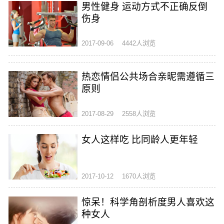
男性健身 运动方式不正确反倒
伤身
2017-09-06
4442人浏览
热恋情侣公共场合亲昵需遵循三
原则
2017-08-29
2558人浏览
女人这样吃 比同龄人更年轻
2017-10-12
1670人浏览
惊呆！科学角剖析度男人喜欢这
种女人