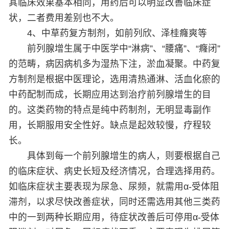
其临床效果基本相同，用药后可以明显改善临床症
状，二者费用差别也不大。
4、中草药复方制剂，如前列欣、泽桂癃爽等
前列腺增生属于中医学中“淋病”、“腰痛”、“癃闭”
的范畴，病因病机多为湿热下注，淤血凝聚。中药复
方制剂是根据中医理论，选用清热通淋、活血化瘀的
中药配制而成，长期应用达到治疗前列腺增生的目
的。这类药物的特点是纯中药制剂，无明显毒副作
用，长期服用安全性好。缺点是起效较慢，疗程较
长。
具体到每一个前列腺增生的病人，则要根据自己
的临床症状、病史长短及经济情况，合理选择用药。
如临床症状主要表现为尿急、尿频，就需用α-受体阻
滞剂，以求尽快改善症状，同时还需选用其他三类药
中的一到两种长期应用，待症状改善后可停用α-受体