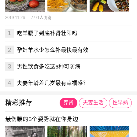
2019-11-26
7771人浏览
1
吃羊腰子到底补肾壮阳吗
2
孕妇羊水少怎么补最快最有效
3
男性饮食多吃这6种可防病
4
夫妻年龄差几岁最有幸福感？
精彩推荐
养肾
夫妻生活
性早熟
最伤腰的5个姿势就在你身边