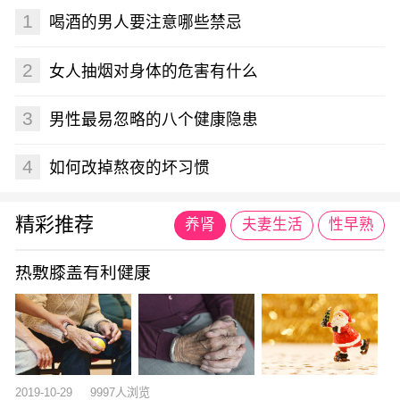
1
喝酒的男人要注意哪些禁忌
2
女人抽烟对身体的危害有什么
3
男性最易忽略的八个健康隐患
4
如何改掉熬夜的坏习惯
精彩推荐
养肾
夫妻生活
性早熟
热敷膝盖有利健康
2019-10-29
9997人浏览