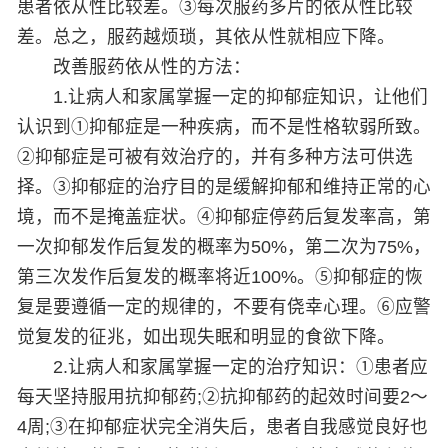
患者依从性比较差。③每次服药多片的依从性比较
差。总之，服药越烦琐，其依从性就相应下降。
改善服药依从性的方法：
1.让病人和家属掌握一定的抑郁症知识，让他们
认识到①抑郁症是一种疾病，而不是性格软弱所致。
②抑郁症是可被有效治疗的，并有多种方法可供选
择。③抑郁症的治疗目的是缓解抑郁和维持正常的心
境，而不是掩盖症状。④抑郁症停药后复发率高，第
一次抑郁发作后复发的概率为50%，第二次为75%，
第三次发作后复发的概率将近100%。⑤抑郁症的恢
复是要遵循一定的规律的，不要有侥幸心理。⑥应警
觉复发的征兆，如出现失眠和明显的食欲下降。
2.让病人和家属掌握一定的治疗知识：①患者应
每天坚持服用抗抑郁药;②抗抑郁药的起效时间要2～
4周;③在抑郁症状完全消失后，患者自我感觉良好也