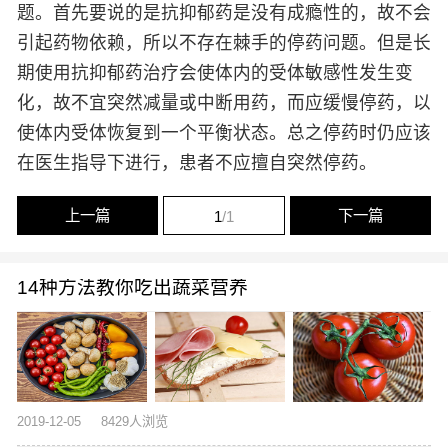
题。首先要说的是抗抑郁药是没有成瘾性的，故不会
引起药物依赖，所以不存在棘手的停药问题。但是长
期使用抗抑郁药治疗会使体内的受体敏感性发生变
化，故不宜突然减量或中断用药，而应缓慢停药，以
使体内受体恢复到一个平衡状态。总之停药时仍应该
在医生指导下进行，患者不应擅自突然停药。
上一篇
下一篇
1
/1
14种方法教你吃出蔬菜营养
2019-12-05
8429人浏览