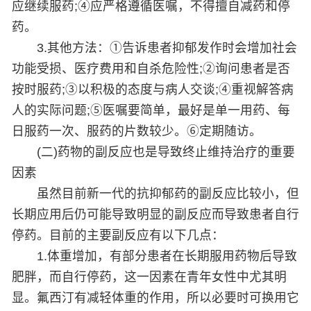
应继续服药;④应严格遵循医嘱，不得擅自减药和停
药。
3.其他方法：①告诉患者抑郁发作时会增加社会
功能受损、医疗费用和自杀危险性;②询问患者是否
按时服药;③以积极的态度与病人交谈;④重视解答病
人的实际问题;⑤医嘱要简单，最好是单一用药、每
日服药一次、服药的片数较少。⑥定期随访。
(二)药物的副反应也是导致终止维持治疗的重要
因素
虽然目前新一代的抗抑郁药的副反应比较小，但
长期应用后仍可能导致明显的副反应而导致患者自行
停药。目前的主要副反应有以下几点：
1.体重增加，有部分患者在长期服用药物后导致
肥胖，而自行停药，这一因素在青年女性中尤其明
显。氟西汀有减轻体重的作用，所以必要时可换用它