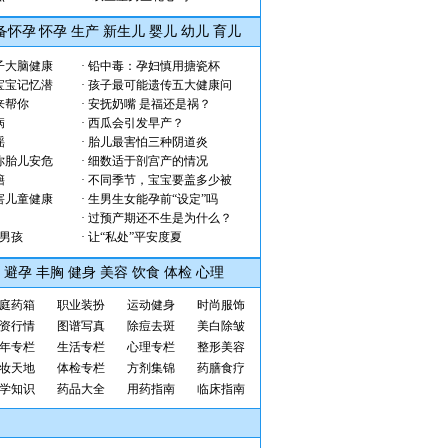
备怀孕
怀孕
生产
新生儿
婴儿
幼儿
育儿
子大脑健康
·
铅中毒：孕妇慎用搪瓷杯
宝宝记忆潜
·
孩子最可能遗传五大健康问
来帮你
·
安抚奶嘴 是福还是祸？
病
·
西瓜会引发早产？
谣
·
胎儿最害怕三种阴道炎
你胎儿安危
·
细数适于剖宫产的情况
籍
·
不同季节，宝宝要盖多少被
害儿童健康
·
生男生女能孕前“设定”吗
·
过预产期还不生是为什么？
生男孩
·
让“私处”平安度夏
避孕
丰胸
健身
美容
饮食
体检
心理
庭药箱
职业装扮
运动健身
时尚
服饰
资行情
图谱写真
除痘
去斑
美白
除皱
年专栏
生活专栏
心理专栏
整形美容
妆天地
体检专栏
方剂集锦
药膳食疗
学知识
药品大全
用药指南
临床指南