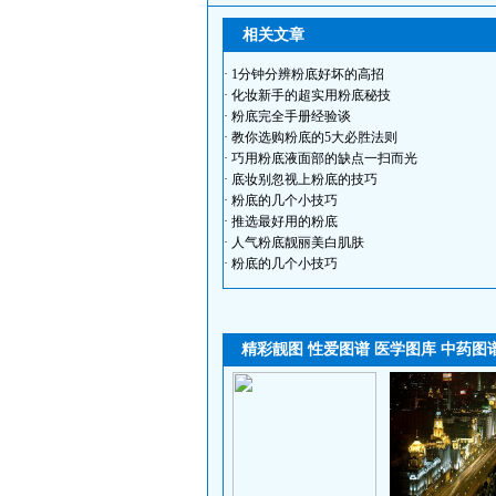
相关文章
·
1分钟分辨粉底好坏的高招
·
化妆新手的超实用粉底秘技
·
粉底完全手册经验谈
·
教你选购粉底的5大必胜法则
·
巧用粉底液面部的缺点一扫而光
·
底妆别忽视上粉底的技巧
·
粉底的几个小技巧
·
推选最好用的粉底
·
人气粉底靓丽美白肌肤
·
粉底的几个小技巧
精彩靓图
性爱图谱
医学图库
中药图