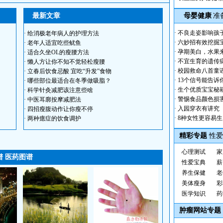
最新文章
母婴健康
准
·
不良走姿影响孩
·
给消极老年病人的护理方法
·
六妙招有效挖掘
·
老年人适宜吃些鱿鱼
·
孕期美白，水果
·
适合久坐OL的瘦腰方法
·
不宜生育的遗传
·
懒人方让你不知不觉轻松瘦腰
·
校园救命八首童
·
立春后饮食忌酸 宜吃“升发”食物
·
13个信号能告诉
·
哪些部位最适合在冬季做吸脂？
·
生个优质宝宝秘
·
科学针灸减肥该注意些啥
·
警惕食品颜色损
·
中医耳廓按摩减肥法
·
入园穿衣有讲究
·
四招瘦腹动作让你瘦不停
·
8种女性更容易
·
两种癔症的饮食调护
精彩专题
性爱
心理测试
家
谱
医药图谱
性爱宝典
薪
养生保健
老
美体瘦身
彩
医学知识
药
肿瘤网站专题