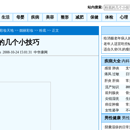
站内搜索:
生活
母婴
疾病
美容
整形
减肥
保健
体检
心理
彩妆天地
>>
靓丽彩妆
>>
粉底
>> 正文
·
给消极老年病人
的几个小技巧
·
老年人适宜吃些
·
适合久坐OL的瘦
m
2008-10-24 15:01:31
中华康网
疾病大全
内科
感冒
肺炎
支
痛风
过敏
日
肝炎
肝病
常
流产知识
神
前列腺炎
骨
尖锐湿疣
生
癌症肿瘤
常
女性避孕
不
男性健康
男性
·
阴囊湿疹的日常