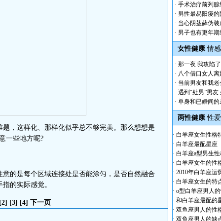
·
手术治疗前列腺
·
男性最易阳痿的
·
当心阴茎藓伪装
·
男子也有更年期
女性健康
情感
·
那一夜 我攻陷
·
八个借口女人离
·
当前男友和我老
·
遇到“处男”男友
·
单身和已婚间的
两性健康
性爱
题，这样化、那样化似乎总不够完美。那么想想是
·
白羊座女生性格
意一些地方呢?
·
白羊座最配星座
·
白羊座a型男生性
·
白羊座女生的性
·
2010年白羊座运
意的是每个区域连接处是否能涂匀，是否自然融合
·
白羊座女生的特
手指的实际感觉。
·
o型白羊座男人
·
和白羊座最配的
[2]
[3]
[4]
下一页
·
双鱼座男人的性
·
双鱼座男人的缺