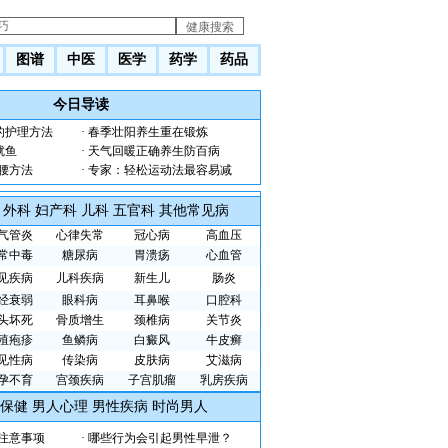
图谱
中医
医学
药学
药品
今日导读
的护理方法
·
春季壮阳养生重在锻炼
鱿鱼
·
天气回暖正确养生防百病
腰方法
·
专家：轻松运动法最容易减
外科
妇产科
儿科
五官科
其他常见病
气管炎
心律失常
冠心病
高血压
常中毒
糖尿病
胃溃疡
心血管
见疾病
儿科疾病
新生儿
肠炎
经衰弱
眼科病
耳鼻喉
口腔科
头坏死
骨质增生
颈椎病
关节炎
殖疱疹
鱼鳞病
白癜风
牛皮癣
见性病
传染病
皮肤病
艾滋病
孕不育
宫颈疾病
子宫肌瘤
乳房疾病
保健
男人心理
男性疾病
时尚男人
注意事项
·
哪些行为会引起男性早泄？