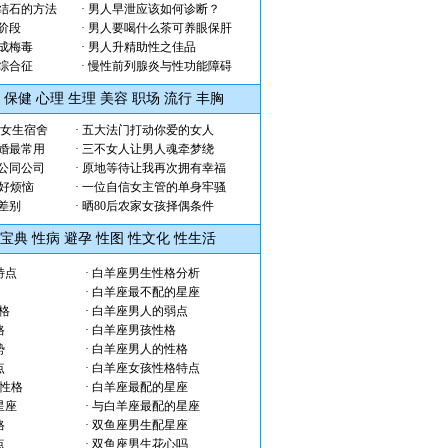
结石的方法
·
男人早泄应该如何诊断？
阶段
·
男人要喝什么茶可养眼保肝
成梅毒
·
男人升精助性之佳品
综合征
·
慢性前列腺炎与性功能障碍
保健
心理
生理
美容
职场
流行
丰胸
了女生宿舍
·
五大法门打动你爱的女人
婚最常用
·
三不女人让男人魂牵梦绕
公同公司
·
原地等待让我再次拥有幸福
 好烦恼
·
一位自信女主管的单身牢骚
差别
·
晒80后农家女孩择偶条件
宝典
性病
避孕
性图
性文化
性生活
特点
·
白羊座男生性格分析
·
白羊座最不配的星座
格
·
白羊座男人的弱点
格
·
白羊座男孩性格
势
·
白羊座男人的性格
点
·
白羊座女孩性格特点
的性格
·
白羊座最配的星座
星座
·
与白羊座最配的星座
格
·
双鱼座男生配星座
点
·
双鱼座男生花心吗