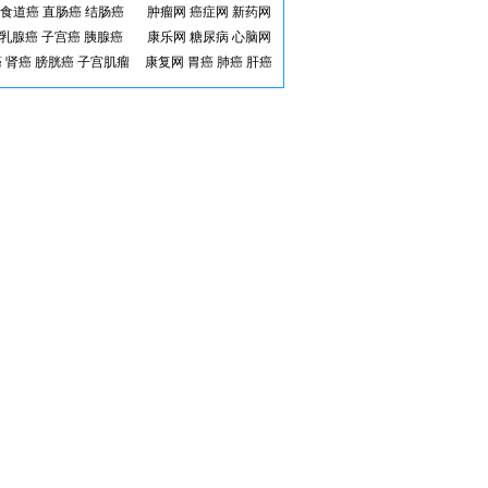
食道癌
直肠癌
结肠癌
肿瘤网
癌症网
新药网
乳腺癌
子宫癌
胰腺癌
康乐网
糖尿病
心脑网
癌
肾癌
膀胱癌
子宫肌瘤
康复网
胃癌
肺癌
肝癌