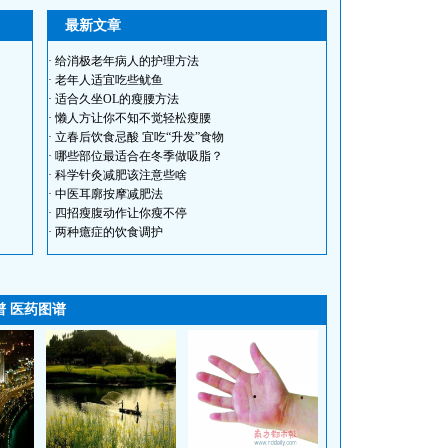
最新文章
·
给消极老年病人的护理方法
·
老年人适宜吃些鱿鱼
·
适合久坐OL的瘦腰方法
·
懒人方让你不知不觉轻松瘦腰
·
立春后饮食忌酸 宜吃“升发”食物
·
哪些部位最适合在冬季做吸脂？
·
科学针灸减肥该注意些啥
·
中医耳廓按摩减肥法
·
四招瘦腹动作让你瘦不停
·
两种癔症的饮食调护
谱
医药图谱