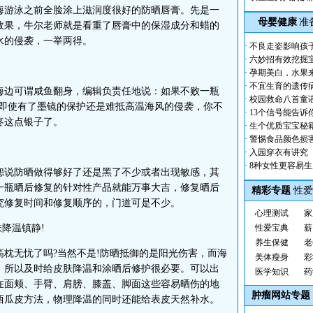
海游泳之前全脸涂上滋润度很好的防晒唇膏。先是一
母婴健康
准
效果，牛尔老师就是看重了唇膏中的保湿成分和蜡的
水的侵袭，一举两得。
·
不良走姿影响孩
·
六妙招有效挖掘
·
孕期美白，水果
·
不宜生育的遗传
边可谓咸鱼翻身，编辑负责任地说：如果不败一瓶
·
校园救命八首童
肤即使有了墨镜的保护还是难抵高温海风的侵袭，你不
·
13个信号能告诉
疼这点银子了。
·
生个优质宝宝秘
·
警惕食品颜色损
·
入园穿衣有讲究
·
8种女性更容易
说防晒做得够好了还是黑了不少或者出现敏感，其
一瓶晒后修复的针对性产品就能万事大吉，修复晒后
精彩专题
性爱
究修复时间和修复顺序的，门道可是不少。
心理测试
家
降温镇静!
性爱宝典
薪
养生保健
老
无忧了吗?当然不是!防晒抵御的是阳光伤害，而海
美体瘦身
彩
。所以及时给皮肤降温和涂晒后修护很必要。可以出
医学知识
药
在面颊、手臂、肩膀、膝盖、脚面这些容易晒伤的地
肿瘤网站专题
西瓜皮方法，物理降温的同时还能给表皮天然补水。