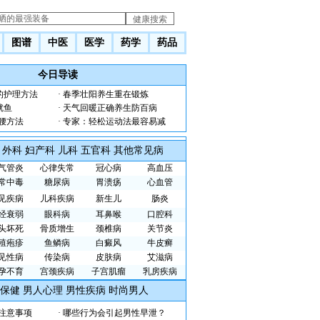
图谱
中医
医学
药学
药品
今日导读
的护理方法
·
春季壮阳养生重在锻炼
鱿鱼
·
天气回暖正确养生防百病
腰方法
·
专家：轻松运动法最容易减
外科
妇产科
儿科
五官科
其他常见病
气管炎
心律失常
冠心病
高血压
常中毒
糖尿病
胃溃疡
心血管
见疾病
儿科疾病
新生儿
肠炎
经衰弱
眼科病
耳鼻喉
口腔科
头坏死
骨质增生
颈椎病
关节炎
殖疱疹
鱼鳞病
白癜风
牛皮癣
见性病
传染病
皮肤病
艾滋病
孕不育
宫颈疾病
子宫肌瘤
乳房疾病
保健
男人心理
男性疾病
时尚男人
注意事项
·
哪些行为会引起男性早泄？