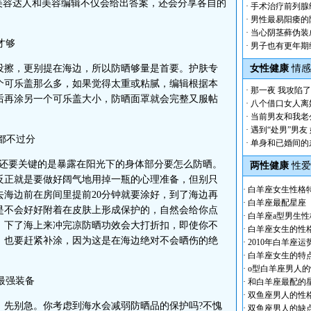
美容达人和美容编辑不仅会给出答案，还会分享各自的
·
手术治疗前列腺
·
男性最易阳痿的
·
当心阴茎藓伪装
才够
·
男子也有更年期
擦，更别提在海边，所以防晒够量是首要。护肤专
女性健康
情感
个可乐盖那么多，如果觉得太重或粘腻，编辑根据本
·
那一夜 我攻陷
后再涂另一个可乐盖大小，防晒面罩就会完整又服帖
·
八个借口女人离
·
当前男友和我老
·
遇到“处男”男友
都不过分
·
单身和已婚间的
还要关键的是暴露在阳光下的身体部分要怎么防晒。
两性健康
性爱
反正就是要做好阔气地用掉一瓶的心理准备，但别只
·
白羊座女生性格
海边前在房间里提前20分钟就要涂好，到了海边再
·
白羊座最配星座
是不会好好附着在皮肤上形成保护的，自然会给你点
·
白羊座a型男生性
，下了海上来冲完凉防晒功效会大打折扣，即使你不
·
白羊座女生的性
，也要赶紧补涂，因为这是在海边绝对不会晒伤的绝
·
2010年白羊座运
·
白羊座女生的特
·
o型白羊座男人
最强装备
·
和白羊座最配的
·
双鱼座男人的性
先别急。你考虑到海水会减弱防晒品的保护吗?不愧
·
双鱼座男人的缺