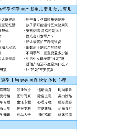
备怀孕
怀孕
生产
新生儿
婴儿
幼儿
育儿
子大脑健康
·
铅中毒：孕妇慎用搪瓷杯
宝宝记忆潜
·
孩子最可能遗传五大健康问
来帮你
·
安抚奶嘴 是福还是祸？
病
·
西瓜会引发早产？
谣
·
胎儿最害怕三种阴道炎
你胎儿安危
·
细数适于剖宫产的情况
籍
·
不同季节，宝宝要盖多少被
害儿童健康
·
生男生女能孕前“设定”吗
·
过预产期还不生是为什么？
生男孩
·
让“私处”平安度夏
避孕
丰胸
健身
美容
饮食
体检
心理
庭药箱
职业装扮
运动健身
时尚
服饰
资行情
图谱写真
除痘
去斑
美白
除皱
年专栏
生活专栏
心理专栏
整形美容
妆天地
体检专栏
方剂集锦
药膳食疗
学知识
药品大全
用药指南
临床指南