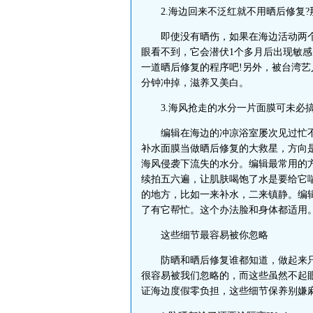
2.海边回来不泛红就不用晒后修复?
即使没有晒伤，如果在海边活动两个
眼看不到，它会潜伏1个多月后出现敏感
一道晒后修复的程序吧!另外，被台湾艺
分钟冲掉，滋养又美白。
3.海风抢走的水分一片面膜可未必搞
编辑在海边的冲凉浴室屡次见过忙不迭顶
补水面膜当做晒后修复的大救星，方向
海风侵袭下流失的水分。编辑最常用的
续拍五六遍，让肌肤喝饱了水是要给它
的地方，比如一来补水，二来镇静。编辑的
了有它帮忙。这个办法脸和身体都适用
这些细节最容易被你忽略
防晒和晒后修复谁都知道，做起来只
很容易被我们忽略的，而这些虽然不起眼
证海边度假零负担，这些细节保养别嫌麻