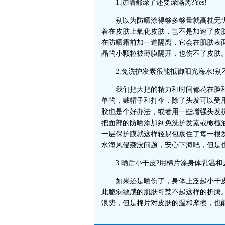
1.防晒都涂了还要涂隔离?Yes!
别以为防晒涂得够多够量就高枕无忧
着在皮肤上氧化皮肤，岂不是加速了皮
在防晒霜前加一道隔离，它会在肌肤表
晶的小颗粒被薄膜隔开，也伤不了皮肤
2.免洗护发素很能抵御阳光海水!别不
我们把大把的精力和时间都花在脸和
单的，戴帽子和打伞，除了头发可以受
胶也是个好办法，或者用一些增强头发
把面部的防晒添加到免洗护发素或橄榄油
一层保护膜就这样轻易包裹住了每一根
水海风侵袭没问题，安心下海吧，但是
3.晒后小干皮?用棉片涂身体乳温和
如果还是晒伤了，身体上泛起小干皮
此脆弱敏感的肌肤可禁不起这样的折腾
浪费，但是棉片对皮肤的温和摩擦，也