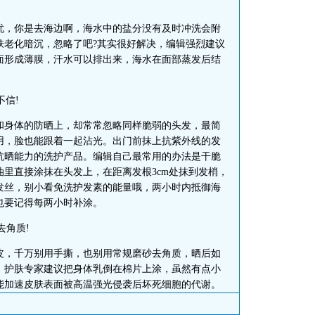
，你是去海边啊，海水中的盐分没有及时冲洗会附
肤老化暗沉，忽略了吧?其实很好解决，编辑强烈建议
面形成薄膜，汗水可以排出来，海水在面部蒸发后结
。
信!
身体的防晒上，却常常忽略同样脆弱的头发，最简
用，脸也能跟着一起沾光。出门前抹上抗紫外线的发
抗晒能力的洗护产品。编辑自己最常用的办法是干脆
里直接涂抹在头发上，在距离发根3cm处抹到发梢，
发丝，别小看免洗护发素的能量哦，两小时内抵御海
也要记得每两小时补涂。
去角质!
，千万别用手撕，也别用常规磨砂去角质，晒后如
。护肤专家建议把身体乳倒在棉片上涂，虽然有点小
能加速皮肤表面被高温强光侵袭后坏死细胞的代谢。