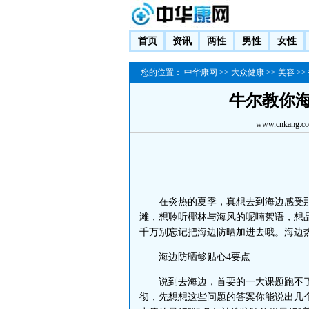
首页
资讯
两性
男性
女性
您的位置：
中华康网
>>
大众健康
>>
美容
>>
牛尔教你
www.cnkang.c
在炎热的夏季，真想去到海边感受那
滩，想聆听椰林与海风的呢喃絮语，想
千万别忘记把海边防晒加进去哦。海边
海边防晒够贴心4要点
说到去海边，首要的一大课题跑不了
彻，先想想这些问题的答案你能说出几个