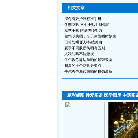
相关文章
·
深冬有效护肤标准手册
·
冬季防晒 三个小贴士帮你忙
·
秋季不晒 防晒仍须努力
·
做精明防晒：全天候防晒时刻表
·
日常防晒 肌肤持续美白
·
夏季不同肤质防晒有区别
·
入秋防晒不能忽视
·
牛尔教你海边防晒的最强装备
·
初夏的十个防晒必知点
·
牛尔教你海边防晒的最强装备
精彩靓图
性爱图谱
医学图库
中药图