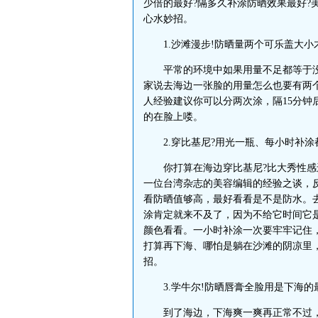
少倍的最好?隔多久补涂防晒效果最好?
心水妙招。
1.沙滩漫步!防晒量两个可乐盖大小
平常的环境中如果用量不足都等于没
家说去海边一张脸的用量怎么也要有两
人经验建议你可以分两次涂，隔15分钟
的在脸上喽。
2.穿比基尼?用光一瓶、每小时补涂
你打算在海边穿比基尼?比大秀性感
一位台湾杂志的美容编辑的经验之谈，
看防晒值够高，最好看看是不是防水。去
涂肯定就来不及了，因为不给它时间它
颜色看看。一小时补涂一次要牢牢记住
打算再下海、哪怕是躺在沙滩的阴凉里
招。
3.学牛尔!防晒唇膏全脸用是下海的
到了海边，下海爽一爽再正常不过，