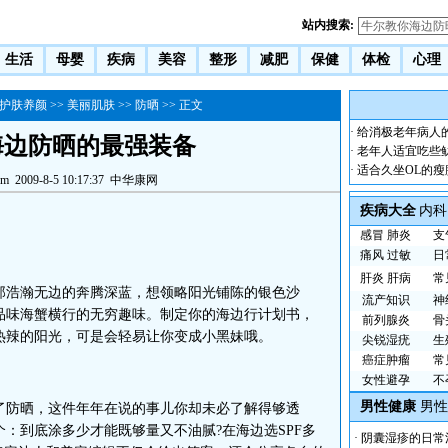
站内搜索:
生活
母婴
疾病
美容
整形
减肥
保健
体检
心理
护肤养颜
>>
美丽肌肤
>>
防晒
>> 正文
·
给消极老年病人
海边防晒的最强装备
·
老年人适宜吃些
·
适合久坐OL的瘦
om
2009-8-5 10:17:37
中华康网
疾病大全
内科
感冒
肺炎
支
痛风
过敏
日
肝炎
肝病
常
浩瀚无边的奔腾深蓝，想领略阳光铺陈的银色沙
流产知识
神
品味海蟹横行的无穷趣味。制定你的海边行计划书，
前列腺炎
骨
热辣的阳光，可是会轻易让你变成小黑妹哦。
尖锐湿疣
生
癌症肿瘤
常
女性避孕
不
男性健康
男性
防晒，这件年年在说的事儿你却未必了解得够透
：到底涂多少才能既够量又不油腻?在海边选SPF多
·
阴囊湿疹的日常