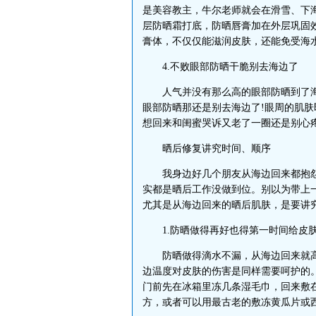
是美容教主，牛尔老师就会在滑雪、下
层防晒霜打底，防晒唇膏加在外层巩固
膏体，不仅仅能滋润皮肤，还能免受海
4.不败眼部防晒干脆别去海边了
人气并没有那么高的眼部防晒到了海
眼部防晒那还是别去海边了!眼周的肌
想回来和闺蜜哭诉又老了一圈还是别心
晒后修复讲究时间、顺序
我身边好几个朋友从海边回来都抱怨
实都是晒后工作没做到位。别以为带上
尤其是从海边回来的晒后肌肤，是要讲
1.防晒做得再好也得第一时间给皮肤
防晒做得滴水不漏，从海边回来就高枕
边温度对皮肤的伤害是同样需要呵护的
门前先在冰箱里冻几条湿毛巾，回来敷
方，或者可以用最古老的敷冻黄瓜片或