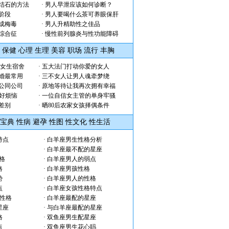
结石的方法
·
男人早泄应该如何诊断？
阶段
·
男人要喝什么茶可养眼保肝
成梅毒
·
男人升精助性之佳品
综合征
·
慢性前列腺炎与性功能障碍
保健
心理
生理
美容
职场
流行
丰胸
了女生宿舍
·
五大法门打动你爱的女人
婚最常用
·
三不女人让男人魂牵梦绕
公同公司
·
原地等待让我再次拥有幸福
 好烦恼
·
一位自信女主管的单身牢骚
差别
·
晒80后农家女孩择偶条件
宝典
性病
避孕
性图
性文化
性生活
特点
·
白羊座男生性格分析
·
白羊座最不配的星座
格
·
白羊座男人的弱点
格
·
白羊座男孩性格
势
·
白羊座男人的性格
点
·
白羊座女孩性格特点
的性格
·
白羊座最配的星座
星座
·
与白羊座最配的星座
格
·
双鱼座男生配星座
点
·
双鱼座男生花心吗