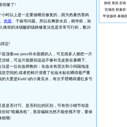
肺癌
胃癌
肝癌
那你惨了!
宫颈癌
卵巢癌
小时以上是一定要做晒后修复的，因为热量伤害肉
甲状腺癌
鼻咽
、
色斑
、干燥等问题。所以在爽肤水后，精华前，加
人推崇的冰镇酸奶镇静修复法也是非常可行的，敷20
得定!
着one piece补水面膜的人，可见很多人都把一片
是没错，可这片面膜却远远不够补充皮肤在暴晒下、
方法是一位化妆师教的：化妆水有层次和小间隔地连
喘息空间的;或者把棉片浸透了化妆水贴在晒得最严重
大爱是Kiehl’s的小黄瓜水，有次手臂晒得通红多亏
。
是是否讨巧、是否到位的区别，可有些小细节却是
但却“暗藏杀机”，美容编辑当然不能坐视不管，要保
烦哦!