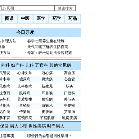
图谱
中医
医学
药学
药品
今日导读
的护理方法
·
春季壮阳养生重在锻炼
鱿鱼
·
天气回暖正确养生防百病
腰方法
·
专家：轻松运动法最容易减
外科
妇产科
儿科
五官科
其他常见病
气管炎
心律失常
冠心病
高血压
常中毒
糖尿病
胃溃疡
心血管
见疾病
儿科疾病
新生儿
肠炎
经衰弱
眼科病
耳鼻喉
口腔科
头坏死
骨质增生
颈椎病
关节炎
殖疱疹
鱼鳞病
白癜风
牛皮癣
见性病
传染病
皮肤病
艾滋病
孕不育
宫颈疾病
子宫肌瘤
乳房疾病
保健
男人心理
男性疾病
时尚男人
注意事项
·
哪些行为会引起男性早泄？