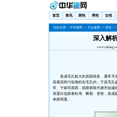
首页
资讯
两性
男性
女性
您的位置：
中华康网
>>
大众健康
>>
美容
>>
深入解
www.cnkang.c
造成毛孔粗大的原因很多，通常天生
容易混和污垢堆积在毛孔内，于是毛孔
常、干燥等原因，肌肤新陈代谢开始减
原蛋白也跟着松垮、断裂、变形，造成
来愈明显。