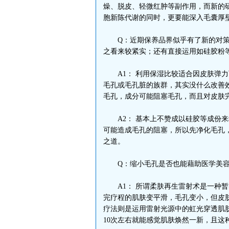
燥、脱皮、轻微红肿等副作用，而新的
胞新陈代谢的同时，更要能深入毛囊厚
Q：近期保养品界似乎有了新的对策
之看来较紧实；还有直接运用如硅胶粉
A1： 利用保湿比较适合因皮肤弹力
毛孔或毛孔脏的族群，其实没什么改善
毛孔，成分可能阻塞毛孔，而且对皮肤
A2： 基本上不赞成以硅胶等成份来
可能造成毛孔的阻塞，所以先净化毛孔
之道。
Q：缩小毛孔是否也能藉助医学美容
A1： 所谓柔肤再生雷射术是一种暂
完疗程的肌肤变平滑，毛孔变小，但皮
疗法则是运用雷射光源中的虹光穿透肌
10次左右就能感觉肌肤焕然一新，且这