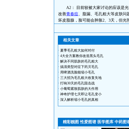
A2： 目前较被大家讨论的应该是光
改善
青春痘
、脂漏、毛孔粗大等皮肤问
坏皮脂腺，脸可能会肿胀2、3天，但光
相关文章
·
夏季毛孔粗大如何对付
·
4大全方案教你改造黑头毛孔
·
解决不同肌肤的毛孔粗大
·
搞清类型对症下药灭毛孔
·
用啤酒洗脸能缩小毛孔
·
三大招为毛孔粗大收复失地
·
打响30天的毛孔阻击战
·
小葡萄紧致肌肤的大作用
·
神奇护理七天即让毛孔变小
·
深入解析缩小毛孔的真相
精彩靓图
性爱图谱
医学图库
中药图