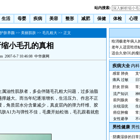
站内搜索:
生活
母婴
疾病
美容
整形
减肥
保健
体检
心理
护肤养颜
>>
美丽肌肤
>>
毛孔粗大
>> 正文
·
给消极老年病人
析缩小毛孔的真相
·
老年人适宜吃些
·
适合久坐OL的瘦
om
2007-6-7 10:46:08
中华康网
疾病大全
内科
感冒
肺炎
支
痛风
过敏
日
肝炎
肝病
常
属油性肌肤者，多会伴随毛孔粗大问题，过多油脂
流产知识
神
越撑越大。而当年纪逐渐增长，生活压力、作息不正
前列腺炎
骨
缓，角质层水分含量减少，真皮层内的弹力纤维、胶
尖锐湿疣
生
肌肤A1力与弹性不佳，毛囊开始松弛，毛孔跟着就愈
癌症肿瘤
常
女性避孕
不
男性健康
男性
·
阴囊湿疹的日常