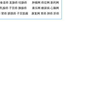
食道癌
直肠癌
结肠癌
肿瘤网
癌症网
新药网
乳腺癌
子宫癌
胰腺癌
康乐网
糖尿病
心脑网
癌
肾癌
膀胱癌
子宫肌瘤
康复网
胃癌
肺癌
肝癌