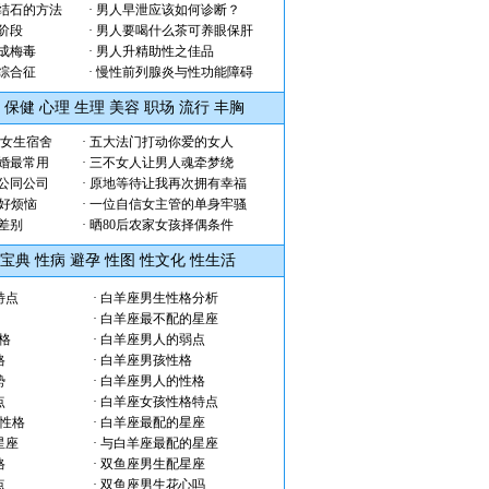
结石的方法
·
男人早泄应该如何诊断？
阶段
·
男人要喝什么茶可养眼保肝
成梅毒
·
男人升精助性之佳品
综合征
·
慢性前列腺炎与性功能障碍
保健
心理
生理
美容
职场
流行
丰胸
了女生宿舍
·
五大法门打动你爱的女人
婚最常用
·
三不女人让男人魂牵梦绕
公同公司
·
原地等待让我再次拥有幸福
 好烦恼
·
一位自信女主管的单身牢骚
差别
·
晒80后农家女孩择偶条件
宝典
性病
避孕
性图
性文化
性生活
特点
·
白羊座男生性格分析
·
白羊座最不配的星座
格
·
白羊座男人的弱点
格
·
白羊座男孩性格
势
·
白羊座男人的性格
点
·
白羊座女孩性格特点
的性格
·
白羊座最配的星座
星座
·
与白羊座最配的星座
格
·
双鱼座男生配星座
点
·
双鱼座男生花心吗