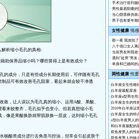
·
手术治疗前列腺
·
男性最易阳痿的
·
当心阴茎藓伪装
·
男子也有更年期
女性健康
情感
·
那一夜 我攻陷
·
八个借口女人离
解析缩小毛孔的真相-
·
当前男友和我老
·
遇到“处男”男友
藉助保养品缩小吗？哪些算得上是有效成分？
·
单身和已婚间的
两性健康
性爱
孔的成分，只是有些成分长期使用后，可伴随有毛孔
类制品可有效改善毛孔阻塞，看起来就会较干净透
·
白羊座女生性格
·
白羊座最配星座
·
白羊座a型男生性
收敛，让人误以为毛孔真的缩小。运用A酸、果酸、
·
白羊座女生的性
·
2010年白羊座运
理看来较整齐，毛孔似乎也变小。但若真想缩小毛
·
白羊座女生的特
成，像是果酸换肤就帮肌肤换一层皮，达到缩小毛孔
·
o型白羊座男人
·
和白羊座最配的
·
双鱼座男人的性
水杨酸类成分进行去角质与控油，但常会引起皮肤干
·
双鱼座男人的缺