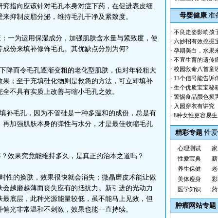
研究指向应该针对毛孔本身对症下药，在促进表皮细
母婴健康
准
壁来抑制皮脂分泌，维持毛孔干净及紧致度。
·
不良走姿影响孩
：一为运用保湿成分，加强肌肤含水量与紧致度，使
·
六妙招有效挖掘
等成份来填补修饰毛孔。其优缺点分别为何?
·
孕期美白，水果
·
不宜生育的遗传
·
校园救命八首童
下降而令毛孔逐渐变粗的老化型肌肤，但对年轻粗大
·
13个信号能告诉
效果；至于充填硅化物则是救急的方法，可立即填补
·
生个优质宝宝秘
完全不具有实质上改善与缩小毛孔之效。
·
警惕食品颜色损
·
入园穿衣有讲究
填补毛孔，因为不管硅是一种多温和的成份，总是有
·
8种女性更容易
，再加强肌肤本身的弹性与水分，才是最佳收缩毛孔
精彩专题
性爱
心理测试
家
？效果究竟能维持多久，是真正的治本之道吗？
性爱宝典
薪
养生保健
老
时性的换肤，效果很快就会消失；微晶磨皮术能让做
美体瘦身
彩
肤会越磨越薄而丧失应有的抵抗力。新引进的光动力
医学知识
药
肤最底层，此种光源能量较低，虽不能马上见效，但
肿瘤网站专题
种偏光非常温和不刺激，效果也能一直持续。