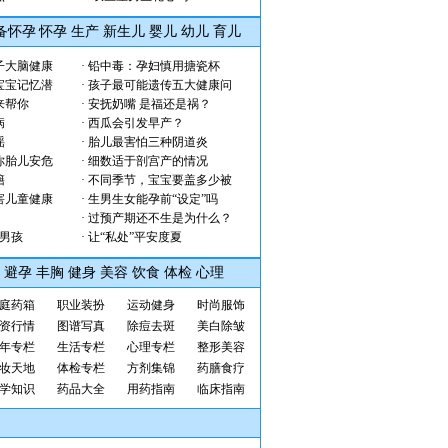
备怀孕
怀孕
生产
新生儿
婴儿
幼儿
育儿
子大脑健康
·
铅中毒：孕妇慎用搪瓷杯
宝宝记忆潜
·
孩子最可能遗传五大健康问
来帮你
·
安抚奶嘴 是福还是祸？
病
·
西瓜会引发早产？
谣
·
胎儿最害怕三种阴道炎
你胎儿安危
·
细数适于剖宫产的情况
籍
·
不同季节，宝宝要盖多少被
害儿童健康
·
生男生女能孕前“设定”吗
·
过预产期还不生是为什么？
生男孩
·
让“私处”平安度夏
避孕
丰胸
健身
美容
饮食
体检
心理
庭药箱
职业装扮
运动健身
时尚
服饰
资行情
图谱写真
除痘
去斑
美白
除皱
年专栏
生活专栏
心理专栏
整形美容
妆天地
体检专栏
方剂集锦
药膳食疗
学知识
药品大全
用药指南
临床指南