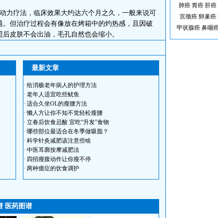
肺癌
胃癌
肝癌
动力疗法，临床效果大约达六个月之久，一般来说可
宫颈癌
卵巢癌
题。但治疗过程会有像放在烤箱中的灼热感，且因破
甲状腺癌
鼻咽
照后皮肤不会出油，毛孔自然也会缩小。
最新文章
·
给消极老年病人的护理方法
·
老年人适宜吃些鱿鱼
·
适合久坐OL的瘦腰方法
·
懒人方让你不知不觉轻松瘦腰
·
立春后饮食忌酸 宜吃“升发”食物
·
哪些部位最适合在冬季做吸脂？
·
科学针灸减肥该注意些啥
·
中医耳廓按摩减肥法
·
四招瘦腹动作让你瘦不停
·
两种癔症的饮食调护
谱
医药图谱