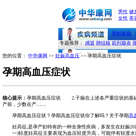
男性
健
女性
美
男科疾病
专题推荐：
感冒
肺结核
前列腺炎
您的位置：
中华康网
>>
妊娠高血压
>> 孕期高血压症状
孕期高血压症状
核心提示：
孕期高血压症状 2.子痫在上述各严重症状的基
产前，少数在产……
孕期高血压症状？孕期高血压症状你了解吗？关于孕期
高
妊高征,是孕产妇特有的一种全身性疾病，多发生在妊娠20
一)轻度妊高征主要表现为血压轻度升高，可能伴有轻度水