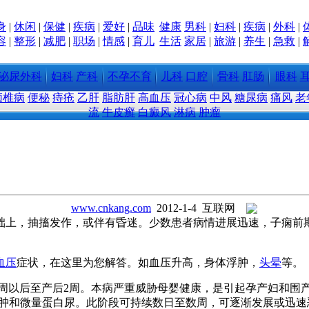
身
|
休闲
|
保健
|
疾病
|
爱好
|
品味
健康
男科
|
妇科
|
疾病
|
外科
|
容
|
整形
|
减肥
|
职场
|
情感
|
育儿
生活
家居
|
旅游
|
养生
|
急救
|
泌尿外科
妇科
产科
不孕不育
儿科
口腔
骨科
肛肠
眼科
颈椎病
便秘
痔疮
乙肝
脂肪肝
高血压
冠心病
中风
糖尿病
痛风
老
流
牛皮癣
白癜风
淋病
肿瘤
www.cnkang.com
2012-1-4 互联网
础上，抽搐发作，或伴有昏迷。少数患者病情进展迅速，子痫前
血压
症状，在这里为您解答。如血压升高，身体浮肿，
头晕
等。
周以后至产后2周。本病严重威胁母婴健康，是引起孕产妇和围
肿和微量蛋白尿。此阶段可持续数日至数周，可逐渐发展或迅速