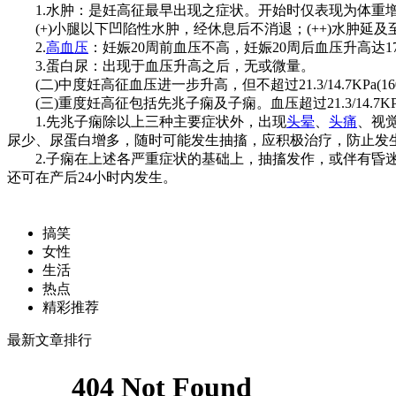
1.水肿：是妊高征最早出现之症状。开始时仅表现为体重增加
(+)小腿以下凹陷性水肿，经休息后不消退；(++)水肿延及至
2.
高血压
：妊娠20周前血压不高，妊娠20周后血压升高达17.3/12
3.蛋白尿：出现于血压升高之后，无或微量。
(二)中度妊高征血压进一步升高，但不超过21.3/14.7KPa(16
(三)重度妊高征包括先兆子痫及子痫。血压超过21.3/14.7KPa(
1.先兆子痫除以上三种主要症状外，出现
头晕
、
头痛
、视觉
尿少、尿蛋白增多，随时可能发生抽搐，应积极治疗，防止发
2.子痫在上述各严重症状的基础上，抽搐发作，或伴有昏迷
还可在产后24小时内发生。
搞笑
女性
生活
热点
精彩推荐
最新文章排行