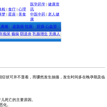
医学
药学
|
健康资
体检
|
食疗
|
心理
讯
解梦
|
星座
|
美食
中医中药
|
老人健
康
耳鼻喉
皮肤病
性病
肝病
心血管
年痴呆
癫痫
阴道炎
乳腺增生
无痛人
期症状可并不显着，而骤然发生抽搐，发生时间多在晚孕期及临
产儿死亡的主要原因。
恶化。