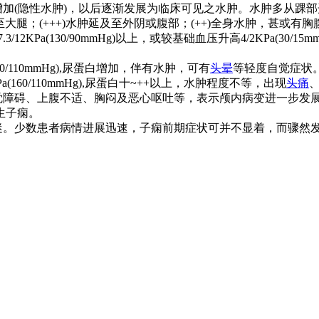
(隐性水肿)，以后逐渐发展为临床可见之水肿。水肿多从踝部开
大腿；(+++)水肿延及至外阴或腹部；(++)全身水肿，甚或有胸
KPa(130/90mmHg)以上，或较基础血压升高4/2KPa(30/15mm
0/110mmHg),尿蛋白增加，伴有水肿，可有
头晕
等轻度自觉症状
160/110mmHg),尿蛋白十~++以上，水肿程度不等，出现
头痛
障碍、上腹不适、胸闷及恶心呕吐等，表示颅内病变进一步发展。此时血压多
生子痫。
。少数患者病情进展迅速，子痫前期症状可并不显着，而骤然