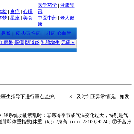
医学
药学
|
健康资
体检
|
食疗
|
心理
讯
解梦
|
星座
|
美食
中医中药
|
老人健
康
耳鼻喉
皮肤病
性病
肝病
心血管
年痴呆
癫痫
阴道炎
乳腺增生
无痛人
要在医生指导下进行重点监护。 3、及时纠正异常情况。如发
神经系统功能紊乱时；②寒冷季节或气温变化过大，特别是气
指数[体重（kg）/身高（cm）2×100]>0.24；⑦子宫张