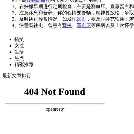
那早期
妊娠高血压
的预防方法是怎样的呢？
1、在妊娠早期进行定期检查，主要是测血压、查尿蛋白和
2、注意休息和营养。你的心情要舒畅，精神要放松，争取每
3、及时纠正异常情况。如发现
贫血
，要及时补充铁质；若
4、注意既往史。曾患有
肾炎
、
高血压
等疾病以及上次怀孕
搞笑
女性
生活
热点
精彩推荐
最新文章排行