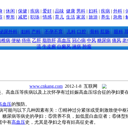
身
|
休闲
|
保健
|
疾病
|
爱好
|
品味
健康
男科
|
妇科
|
疾病
|
外科
|
容
|
整形
|
减肥
|
职场
|
情感
|
育儿
生活
家居
|
旅游
|
养生
|
急救
|
泌尿外科
妇科
产科
不孕不育
儿科
口腔
骨科
肛肠
眼科
颈椎病
便秘
痔疮
乙肝
脂肪肝
高血压
冠心病
中风
糖尿病
痛风
老
流
牛皮癣
白癜风
淋病
肿瘤
www.cnkang.com
2012-1-8 互联网
肾炎、高血压等疾病以及上次怀孕有过妊娠高血压综合征的孕妇
高血压
的预防。
可能与以下几种因素有关：①精神过分紧张或受刺激致使中枢
、糖尿病等病史的孕妇；⑤营养不良，如低蛋白血症者；⑥体型矮胖即体重
庭中有
高血压
史，尤其是孕妇之母有妊高征史者。