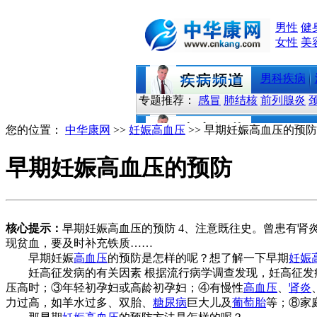
男性
健
女性
美
男科疾病
专题推荐：
感冒
肺结核
前列腺炎
您的位置：
中华康网
>>
妊娠高血压
>> 早期妊娠高血压的预防
早期妊娠高血压的预防
核心提示：
早期妊娠高血压的预防 4、注意既往史。曾患有
现贫血，要及时补充铁质……
早期妊娠
高血压
的预防是怎样的呢？想了解一下早期
妊娠
妊高征发病的有关因素 根据流行病学调查发现，妊高征发病
压高时；③年轻初孕妇或高龄初孕妇；④有慢性
高血压
、
肾炎
力过高，如羊水过多、双胎、
糖尿病
巨大儿及
葡萄胎
等；⑧家