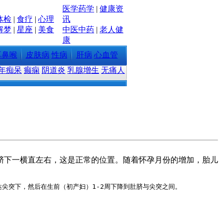
医学
药学
|
健康资
体检
|
食疗
|
心理
讯
解梦
|
星座
|
美食
中医中药
|
老人健
康
耳鼻喉
皮肤病
性病
肝病
心血管
年痴呆
癫痫
阴道炎
乳腺增生
无痛人
肚脐下一横直左右，这是正常的位置。随着怀孕月份的增加，胎儿
尖突下，然后在生前（初产妇）1-2周下降到肚脐与尖突之间。