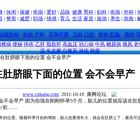
身
|
休闲
|
保健
|
疾病
|
爱好
|
品味
健康
男科
|
妇科
|
疾病
|
外科
|
容
|
整形
|
减肥
|
职场
|
情感
|
育儿
生活
家居
|
旅游
|
养生
|
急救
|
泌尿外科
妇科
产科
不孕不育
儿科
口腔
骨科
肛肠
眼科
颈椎病
便秘
痔疮
乙肝
脂肪肝
高血压
冠心病
中风
糖尿病
痛风
老
流
牛皮癣
白癜风
淋病
肿瘤
像在肚脐眼下面的位置 会不会早产
肚脐眼下面的位置 会不会早产
www.cnkang.com
2011-10-10 康网论坛
会不会早产 因为你现在刚刚怀孕5个月，胎儿的位置就应该在
（初……
常的位置。随着怀孕月份的增加，胎儿也逐渐长大，就会在肚脐上了，最高可达