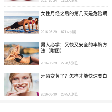
2017-10-24
1192人浏览
女性月经之后的第几天是危险期
2016-03-29
871人浏览
男人必学：又快又安全的丰胸方
法（附图）
2016-03-29
2728人浏览
牙齿变黄了？怎样才能快速变白
2016-03-30
2875人浏览