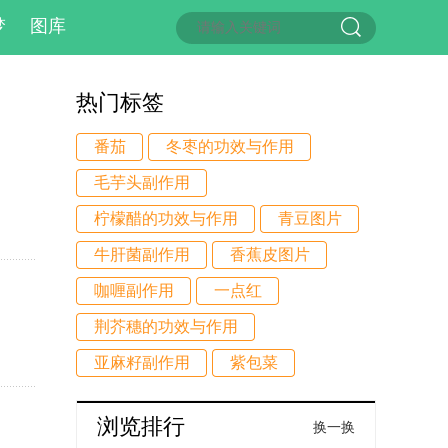
梦
图库
热门标签
番茄
冬枣的功效与作用
毛芋头副作用
柠檬醋的功效与作用
青豆图片
牛肝菌副作用
香蕉皮图片
咖喱副作用
一点红
荆芥穗的功效与作用
亚麻籽副作用
紫包菜
浏览排行
换一换