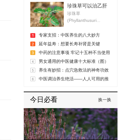
珍珠草可以治乙肝
珍珠草
吗
(Phyllanthusuri...
专家支招：中医养生的八大妙方
延年益寿：想要长寿补肾是关键
中药的注意事项 牢记十五种不当使用
方法
男女通用的中医健康十大标准（图）
养生有妙招：点穴急救法的神奇功效
中医调治养生绝活——人人可用的推
腹法
今日必看
换一换