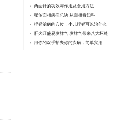
是什么
作用
两面针的功效与作用及食用方法
秘传面相疾病总诀 从面相看妇科
捏脊治病的穴位，小儿捏脊可以治什么
病
肝火旺盛易发脾气 发脾气带来八大坏处
用你的双手拍去你的疾病，简单实用