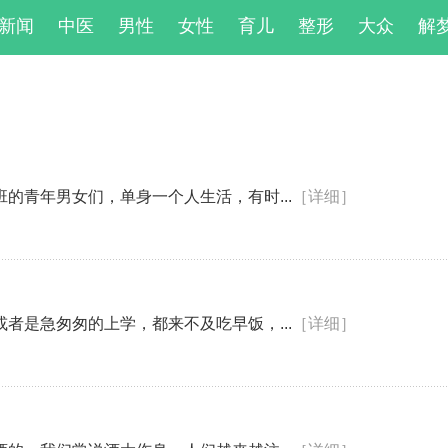
新闻
中医
男性
女性
育儿
整形
大众
解
的青年男女们，单身一个人生活，有时...
［详细］
者是急匆匆的上学，都来不及吃早饭，...
［详细］