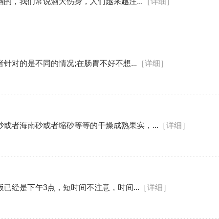
的，我们常说酒大伤身，人们越来越注...
［详细］
对的是不同的情况;在肠胃不好不想...
［详细］
或者海南砂或者缩砂等等的干燥成熟果实，...
［详细］
经是下午3点，短时间不注意，时间...
［详细］