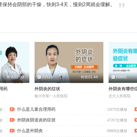
保持会阴部的干燥，快则3-4天，慢则2周就会缓解。
时长02:00
22523
时长01:44
50865
用药
外阴炎的症状
外阴炎有哪些
银川市第一人民医院
北大人民医院
什么是儿童合理用药
放
32879次播放
外阴炎阴道炎的症状
放
47207次播放
什么是外阴炎
放
89808次播放