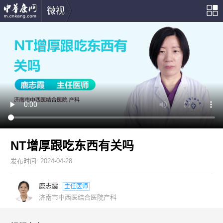
微视
NT增厚跟吃东西有关吗
发布时间:
2024-04-28
鹿志霞
主任医师
济南市中西医结合医院产科