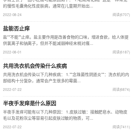
的慢性毛囊角化性皮肤病，通常在儿童期开始出...
2022-08-24
阅读(6707)
盐能否止痒
盐**不能**止痒。盐主要作用是改善食物的口味，增进食欲，给人体提
供氯离子和钠离子，但并不能减弱神经末梢对瘙...
2022-08-01
阅读(6187)
共用洗衣机会传染什么疾病
共用洗衣机会传染以下几种疾病： 1.**念珠菌性阴道炎**：洗衣机的内
部结构十分复杂，通常会产生很多的霉菌...
2022-07-22
阅读(6874)
半夜手发痒是什么原因
半夜手发痒可能有以下几种原因： 1.皮肤过敏：接触肥皂水、动物皮
毛以及花粉灰尘等容易引起皮肤过敏的物质，可...
2022-07-22
阅读(7411)