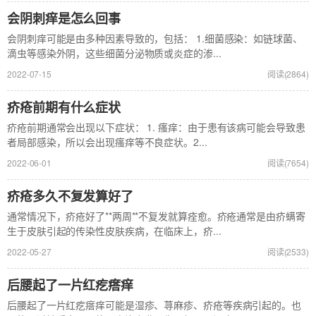
会阴刺痒是怎么回事
会阴刺痒可能是由多种因素导致的，包括： 1.细菌感染：如链球菌、
滴虫等感染外阴，这些细菌分泌物质或炎症的渗...
2022-07-15
阅读(2864)
疥疮前期有什么症状
疥疮前期通常会出现以下症状： 1. 瘙痒：由于患有该病可能会导致患
者局部感染，所以会出现瘙痒等不良症状。2...
2022-06-01
阅读(7654)
疥疮多久不复发算好了
通常情况下，疥疮好了**两周**不复发就算痊愈。疥疮通常是由疥螨寄
生于皮肤引起的传染性皮肤疾病，在临床上，疥...
2022-05-27
阅读(2533)
后腰起了一片红疙瘩痒
后腰起了一片红疙瘩痒可能是湿疹、荨麻疹、疥疮等疾病引起的。也