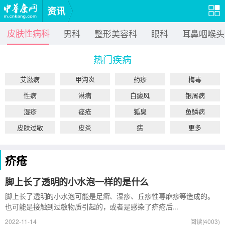
资讯
皮肤性病科
男科
整形美容科
眼科
耳鼻咽喉头
热门疾病
艾滋病
甲沟炎
药疹
梅毒
性病
淋病
白癜风
银屑病
湿疹
痤疮
狐臭
鱼鳞病
皮肤过敏
皮炎
痣
更多
疥疮
脚上长了透明的小水泡一样的是什么
脚上长了透明的小水泡可能是足癣、湿疹、丘疹性荨麻疹等造成的。
也可能是接触到过敏物质引起的，或者是感染了疥疮后...
2022-11-14
阅读(4003)