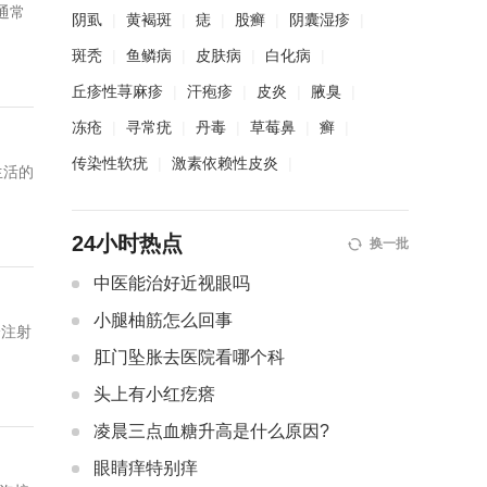
通常
阴虱
|
黄褐斑
|
痣
|
股癣
|
阴囊湿疹
|
斑秃
|
鱼鳞病
|
皮肤病
|
白化病
|
丘疹性荨麻疹
|
汗疱疹
|
皮炎
|
腋臭
|
冻疮
|
寻常疣
|
丹毒
|
草莓鼻
|
癣
|
传染性软疣
|
激素依赖性皮炎
|
24小时热点
换一批
中医能治好近视眼吗
小腿柚筋怎么回事
分注射
肛门坠胀去医院看哪个科
头上有小红疙瘩
凌晨三点血糖升高是什么原因?
眼睛痒特别痒