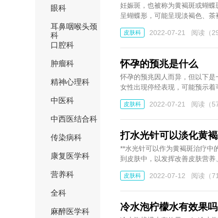
妊娠斑，也被称为黄褐斑或蝴蝶
眼科
呈蝴蝶形，可能呈现淡褐色、茶褐
耳鼻咽喉头颈
2022-07-21
阅读（29
皮肤科
科
口腔科
怀孕的预兆是什么
肿瘤科
怀孕的预兆因人而异，但以下是一些常见的怀孕预兆： 1.**停经
精神心理科
女性出现停经表现，可能预示着可能
中医科
2022-07-21
阅读（57
皮肤科
中西医结合科
打水光针可以淡化黄褐
传染病科
**水光针可以作为黄褐斑治疗中
康复医学科
到皮肤中，以发挥改善皮肤营养、
营养科
2022-07-12
阅读（71
皮肤科
全科
冷水泡柠檬水有效果吗
麻醉医学科