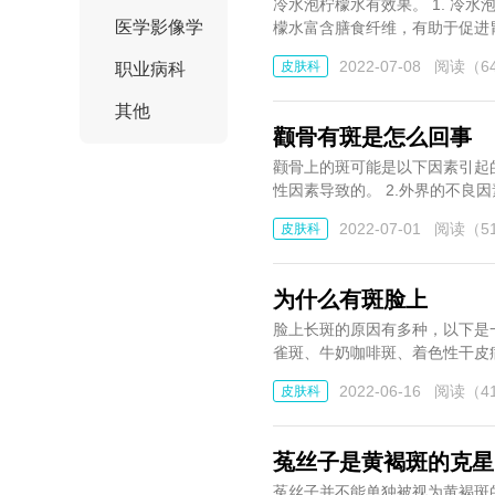
冷水泡柠檬水有效果。 1. 冷水泡柠檬水可以补充身体所需的营养，如维生素C和其他重要营养素。 2.冷水泡柠
医学影像学
檬水富含膳食纤维，有助于促进胃肠
2022-07-08
阅读（64
皮肤科
职业病科
其他
颧骨有斑是怎么回事
颧骨上的斑可能是以下因素引起的： 1. 遗传性因素：如果家族中有类似情况发生，那么颧骨上
性因素导致的。 2.外界的不良因素
2022-07-01
阅读（51
皮肤科
为什么有斑脸上
脸上长斑的原因有多种，以下是一些主要原因： 1. 遗传因素：有些人的
雀斑、牛奶咖啡斑、着色性干皮病等
2022-06-16
阅读（41
皮肤科
菟丝子是黄褐斑的克星
菟丝子并不能单独被视为黄褐斑