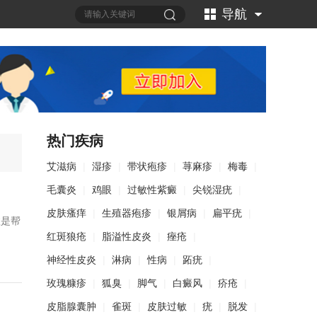
导航
热门疾病
艾滋病
|
湿疹
|
带状疱疹
|
荨麻疹
|
梅毒
|
毛囊炎
|
鸡眼
|
过敏性紫癜
|
尖锐湿疣
|
皮肤瘙痒
|
生殖器疱疹
|
银屑病
|
扁平疣
|
效是帮
红斑狼疮
|
脂溢性皮炎
|
痤疮
|
神经性皮炎
|
淋病
|
性病
|
跖疣
|
玫瑰糠疹
|
狐臭
|
脚气
|
白癜风
|
疥疮
|
皮脂腺囊肿
|
雀斑
|
皮肤过敏
|
疣
|
脱发
|