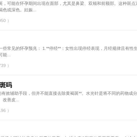
斑，可能在怀孕期间出现在面部，尤其是鼻梁、双颊和前额部。这种斑点
色或深色。妊娠...
50 ）
**：女性出现停经表现，月经规律且有性生活的
...
39 ）
斑吗
的有效辅助手段，但并不能直接去除黄褐斑**。水光针是将不同的药物成
改善皮...
96 ）