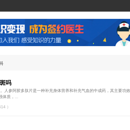
科
斑吗
祛斑。人参阿胶多肽片是一种补充身体营养和补充气血的中成药，其主要功
体质，...
14 ）