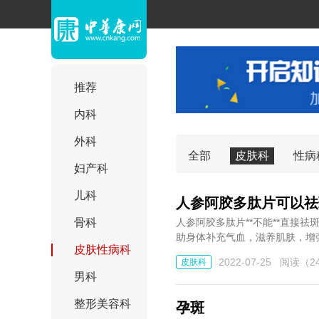
推荐
内科
外科
全部
皮肤科
性病
妇产科
儿科
人参阿胶多肽片可以祛
骨科
人参阿胶多肽片**不能**直接
助身体补充气血，滋养肌肤，增强
皮肤性病科
2022-07-25
阅读（24
皮肤科
男科
整形美容科
孕斑