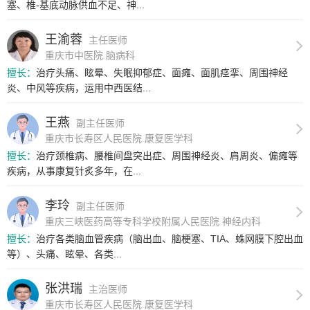
塞、椎-基底动脉供血不足、神...
王渝蓉
主任医师
重庆市中医院 脑病科
擅长：
治疗头痛、眩晕、失眠抑郁症、面瘫、面肌痉挛、周围神经
炎、中风等疾病，运用中西医结...
王燕
副主任医师
重庆市长寿区人民医院 康复医学科
擅长：
治疗颈椎病、腰椎间盘突出症、周围神经炎、肩周炎、偏瘫等
疾病，从事康复针炙多年，在...
李玲
副主任医师
重庆三峡医药高等专科学校附属人民医院 神经内科
擅长：
治疗各类脑血管疾病（脑出血、脑梗塞、TIA、蛛网膜下腔出血
等）、头痛、眩晕、各类...
张洪瑞
主治医师
重庆市长寿区人民医院 康复医学科