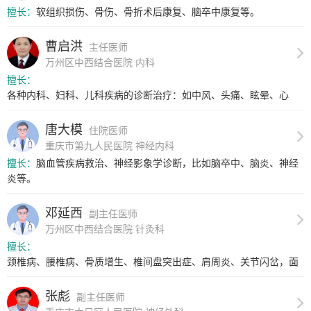
擅长：
软组织损伤、骨伤、骨折术后康复、脑卒中康复等。
曹启洪
主任医师
万州区中西结合医院 内科
擅长：
各种内科、妇科、儿科疾病的诊断治疗：如中风、头痛、眩晕、心
悸、水肿、失眠。...
唐大模
住院医师
重庆市第九人民医院 神经内科
擅长：
脑血管疾病救治、神经影象学诊断，比如脑卒中、脑炎、神经
炎等。
邓延西
副主任医师
万州区中西结合医院 针灸科
擅长：
颈椎病、腰椎病、骨质增生、椎间盘突出症、肩周炎、关节闪岔，面
瘫、周围神经炎...
张彪
副主任医师