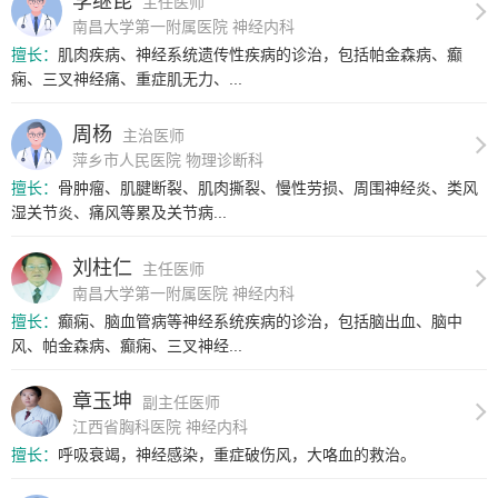
李继昆
主任医师
南昌大学第一附属医院 神经内科
擅长：
肌肉疾病、神经系统遗传性疾病的诊治，包括帕金森病、癫
痫、三叉神经痛、重症肌无力、...
周杨
主治医师
萍乡市人民医院 物理诊断科
擅长：
骨肿瘤、肌腱断裂、肌肉撕裂、慢性劳损、周围神经炎、类风
湿关节炎、痛风等累及关节病...
刘柱仁
主任医师
南昌大学第一附属医院 神经内科
擅长：
癫痫、脑血管病等神经系统疾病的诊治，包括脑出血、脑中
风、帕金森病、癫痫、三叉神经...
章玉坤
副主任医师
江西省胸科医院 神经内科
擅长：
呼吸衰竭，神经感染，重症破伤风，大咯血的救治。