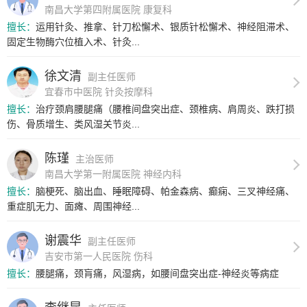
南昌大学第四附属医院 康复科
擅长：
运用针灸、推拿、针刀松懈术、银质针松懈术、神经阻滞术、
固定生物酶穴位植入术、针灸...
徐文清
副主任医师
宜春市中医院 针灸按摩科
擅长：
治疗颈肩腰腿痛（腰椎间盘突出症、颈椎病、肩周炎、跌打损
伤、骨质增生、类风湿关节炎...
陈瑾
主治医师
南昌大学第一附属医院 神经内科
擅长：
脑梗死、脑出血、睡眠障碍、帕金森病、癫痫、三叉神经痛、
重症肌无力、面瘫、周围神经...
谢震华
副主任医师
吉安市第一人民医院 伤科
擅长：
腰腿痛，颈肓痛，风湿病，如腰间盘突出症-神经炎等病症