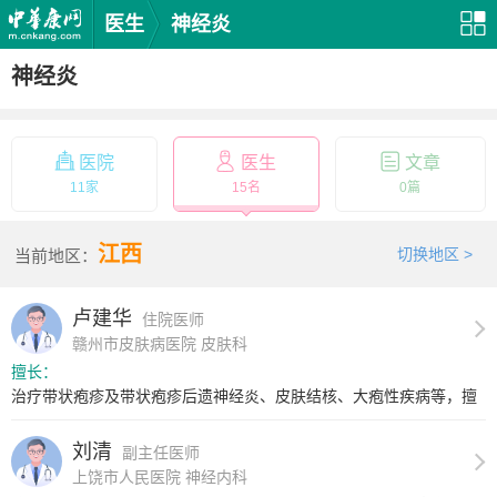
医生
神经炎
神经炎
医院
医生
文章
11家
15名
0篇
江西
切换地区 >
当前地区：
卢建华
住院医师
赣州市皮肤病医院 皮肤科
擅长：
治疗带状疱疹及带状疱疹后遗神经炎、皮肤结核、大疱性疾病等，擅
长皮肤外科及畸...
刘清
副主任医师
上饶市人民医院 神经内科