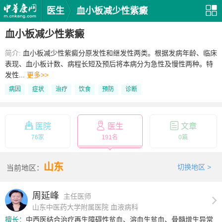
医生
血小板减少性紫癜
血小板减少性紫癜
简介:
血小板减少性紫癜分原发性和继发性两类。根据发病年龄、临床
表现、血小板计数、病程长短及预后将本病分为急性及慢性两种。特
发性...
更多>>
病因
症状
治疗
饮食
预防
诊断
医院
医生
文章
76家
191名
0篇
山东
切换地区 >
当前地区：
周延峰
主任医师
山东中医药大学附属医院 血液病科
擅长：
中西医结合治疗再生障碍性贫血、溶血生贫血、骨髓增生异常