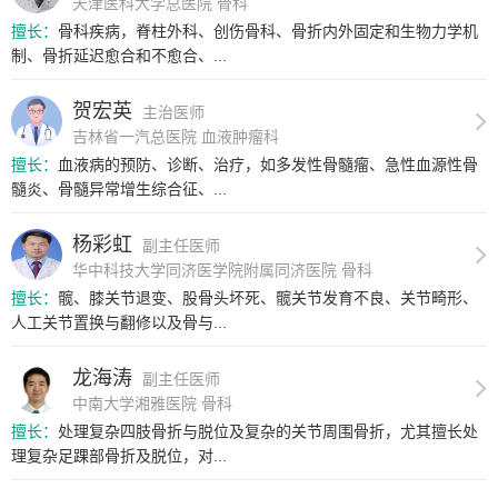
天津医科大学总医院 骨科
擅长：
骨科疾病，脊柱外科、创伤骨科、骨折内外固定和生物力学机
制、骨折延迟愈合和不愈合、...
贺宏英
主治医师
吉林省一汽总医院 血液肿瘤科
擅长：
血液病的预防、诊断、治疗，如多发性骨髓瘤、急性血源性骨
髓炎、骨髓异常增生综合征、...
杨彩虹
副主任医师
华中科技大学同济医学院附属同济医院 骨科
擅长：
髋、膝关节退变、股骨头坏死、髋关节发育不良、关节畸形、
人工关节置换与翻修以及骨与...
龙海涛
副主任医师
中南大学湘雅医院 骨科
擅长：
处理复杂四肢骨折与脱位及复杂的关节周围骨折，尤其擅长处
理复杂足踝部骨折及脱位，对...