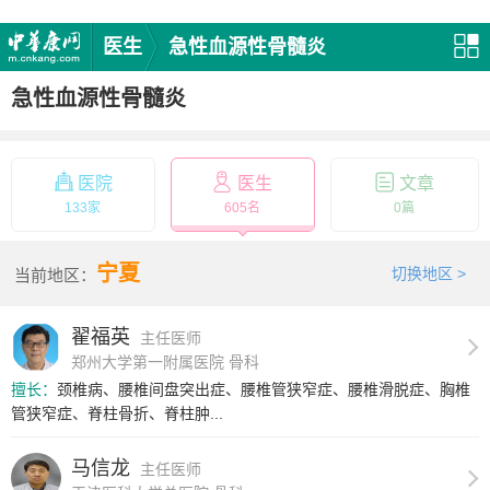
医生
急性血源性骨髓炎
急性血源性骨髓炎
医院
医生
文章
133家
605名
0篇
宁夏
切换地区 >
当前地区：
翟福英
主任医师
郑州大学第一附属医院 骨科
擅长：
颈椎病、腰椎间盘突出症、腰椎管狭窄症、腰椎滑脱症、胸椎
管狭窄症、脊柱骨折、脊柱肿...
马信龙
主任医师