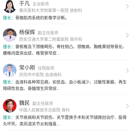
于凡
主治医师
重庆医科大学附属第一医院 放射科
擅长：
骨骼肌肉系统的影像学诊断。
杨保辉
副主任医师
西安交通大学第二附属医院 骨外科
擅长：
寰枢椎及下颈椎畸形、脊柱侧凸、颈椎病、胸椎黄韧带骨化、
腰椎间盘突出症、椎管狭窄症...
常小刚
住院医师
庆阳市中医院 血液病科
擅长：
血液科各种常见病，如贫血、血小板减少、过敏性紫癜、再生
障碍性贫血、骨髓增生异常综...
魏民
副主任医师
中国人民解放军总医院 骨科
擅长：
关节疾病和关节损伤、关节置换手术和关节镜微创治疗、股骨
头坏死、类风湿关节炎和强直...