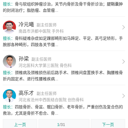
擅长：
骨与软组织肿瘤诊治，关节内骨折及骨干骨折诊治；腱鞘囊肿
的封闭治疗；脂肪瘤、血管瘤...
冷元曦
副主任医师
南昌市洪都中医院 手外科
擅长：
骨科疑难杂症如足踝部畸形如马蹄足、平足、高弓足矫形，手
腕部各种畸形，四肢各关节僵...
孙梁
副主任医师
河北医科大学第三医院 骨伤科
擅长：
颈椎病及颈椎损伤前后路手术、颈椎间盘置换手术、胸腰椎骨
折内固定术、退行性腰椎疾病...
高乐才
副主任医师
河北省沧州中西医结合医院 创伤骨科
擅长：
四肢骨折、骨盆、髋臼骨折、老年骨折，严重创伤及复合伤的
救治，尤其是骨折不愈合、骨...
上一页
1
/31
下一页