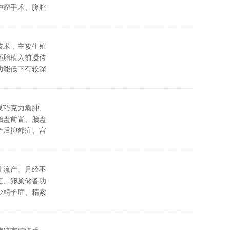
肿瘤手术、腹腔
，妊娠期合并感
娠合并肺结
病诊治。
技术，主攻生殖
胚胎植入前遗传
功能低下有较深
巢巧克力囊肿、
胎盘前置、胎盘
产后抑郁症、宫
疗。
性流产、月经不
征、卵巢储备功
少精子症、精索