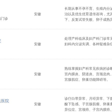
长期从事不孕不育、生殖内分
安徽
治以及优生优育遗传咨询，尤
病门诊
下、反复试管失败、卵子成熟
异常等疾病有独到的诊治经验
精、各种超促排卵、取卵、胚
娠减胎术等各项辅助生殖技术
处理产科临床及妇产科门诊常
院
安徽
妇科内分泌失调、各种疑难杂
熟练掌握妇产科常见疾病的诊
安徽
宫内膜炎、阴道炎、宫颈息肉
宫腺肌症、卵巢功能障碍等。
诊疗白带异常、月经异常、下
民医院
安徽
酸下坠感、子宫腺肌瘤、卵巢
异位症、宫颈癌、子宫内膜癌