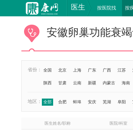
医生
按医院找
按
安徽卵巢功能衰竭
省份：
全国
北京
上海
广东
广西
江苏
陕西
甘肃
云南
新疆
内蒙古
海南
地区：
全部
合肥
蚌埠
安庆
芜湖
阜阳
医生姓名/职称
医院/科室