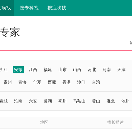
疾病找
按专科找
按症状找
专家
浙江
安徽
江西
福建
山东
山西
河北
河南
天津
贵州
青海
宁夏
西藏
香港
澳门
台湾
宣城
淮南
六安
巢湖
亳州
马鞍山
黄山
淮北
池州
地区
擅长描述