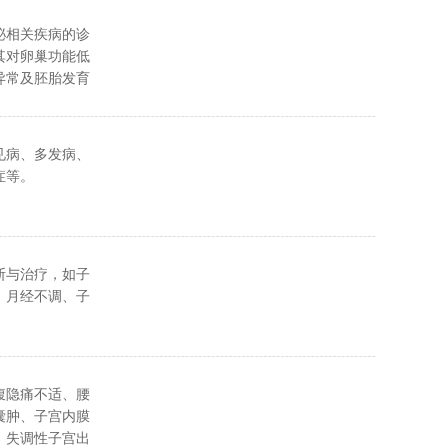
泌相关疾病的诊
其对卵巢功能低
异常及胚胎发育
。擅长人工授
胎移植及多胎妊
。
见病、多发病、
症等。
断与治疗，如子
、月经不调、子
腹隐痛不适、腰
囊肿、子宫内膜
、失调性子宫出