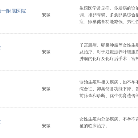
生殖医学常见病、多发病的诊
第一附属医院
安徽
调、排卵障碍、多囊卵巢综合
症、卵巢储备功能减低、男性
液液化异常、少弱畸形精子症
子宫肌瘤、卵巢肿瘤等女性生
院
安徽
及治疗。对于妊娠滋养叶细胞
肿瘤的化疗及化疗后手术，宫
积累了丰富的临床经验。在产
妊娠的诊治有一定的建树。
诊治生殖科相关疾病，如不孕
安徽
综合征、卵巢储备功能下降、
前筛查和诊断、优生优育遗传
研。
女性生殖内分泌疾病、不孕不
院
安徽
征的临床治疗。