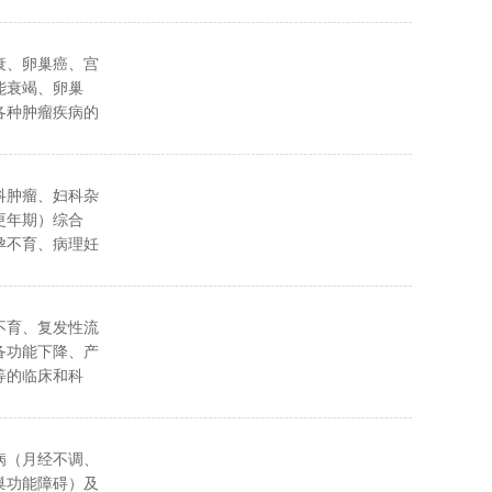
衰、卵巢癌、宫
能衰竭、卵巢
各种肿瘤疾病的
科肿瘤、妇科杂
更年期）综合
孕不育、病理妊
异常分娩等诊
不育、复发性流
备功能下降、产
等的临床和科
病（月经不调、
巢功能障碍）及