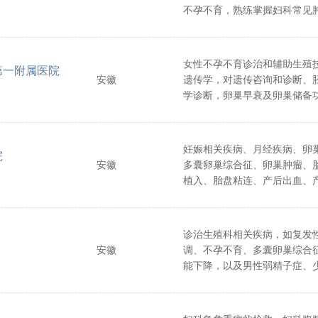
不孕不育，熟练掌握妇科常见
镜手术，经阴道全子宫切除术
染性疾病（妊娠合并肝炎、妊
核）、产钳助产术等妇产科疾
女性不孕不育诊治和辅助生殖
第一附属医院
安徽
遗传学，对遗传咨询和诊断、
学诊断，卵巢早衰及卵巢储备
入的研究。
妊娠相关疾病、月经疾病、卵
院
安徽
多囊卵巢综合征、卵巢肿瘤、
植入、胎盘粘连、产后出血、
腔镜等微创治疗及盆底康复治
诊治生殖科相关疾病，如复发
安徽
调、不孕不育、多囊卵巢综合
能下降，以及男性弱精子症、
静脉曲张等。