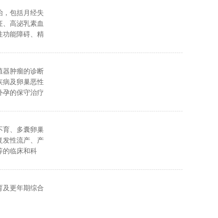
治，包括月经失
征、高泌乳素血
性功能障碍、精
、无精子症等。
殖器肿瘤的诊断
疾病及卵巢恶性
外孕的保守治疗
科领域对于高危
不育、多囊卵巢
复发性流产、产
等的临床和科
育及更年期综合