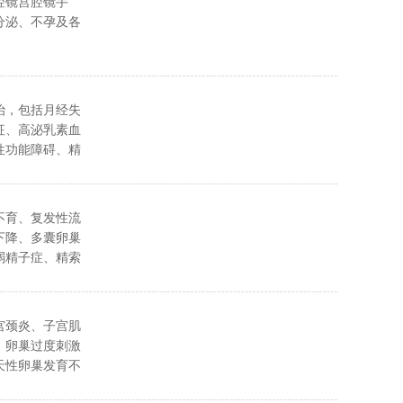
腔镜宫腔镜手
分泌、不孕及各
治，包括月经失
征、高泌乳素血
性功能障碍、精
、无精子症等。
不育、复发性流
下降、多囊卵巢
弱精子症、精索
宫颈炎、子宫肌
、卵巢过度刺激
天性卵巢发育不