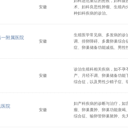
妇科急危重症的抢救，妇科腹
安徽
术、妇科良恶性肿瘤、生殖内
种妇科疾病的诊治。
生殖医学常见病、多发病的诊
第一附属医院
安徽
调、排卵障碍、多囊卵巢综合
症、卵巢储备功能减低、男性
液液化异常、少弱畸形精子症
诊治生殖科相关疾病，如不孕
安徽
产、月经不调、卵巢储备功能
综合征，以及男性少精子症、
静脉曲张等。
妇产科疾病的诊断与治疗，如
民医院
安徽
瘤、卵巢囊肿、卵巢功能衰竭
综合征、输卵管卵巢脓肿、先
全等。