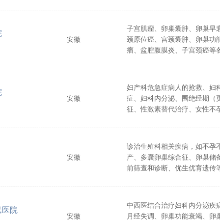
子宫肌瘤、卵巢囊肿、卵巢早
院
安徽
颈原位癌、宫颈囊肿、卵巢功
瘤、盆腔腹膜炎、子宫颈癌等
诊治。
妇产科危急症病人的抢救、妇
院
安徽
症、妇科内分泌、围绝经期（
征、性激素替代治疗、女性不
娠、高危妊娠、妊娠并发症、
治。
诊治生殖科相关疾病，如不孕
安徽
产、多囊卵巢综合征、卵巢储
前筛查和诊断、优生优育遗传
研。
中西医结合治疗妇科内分泌疾
民医院
安徽
月经失调、卵巢功能衰竭、卵