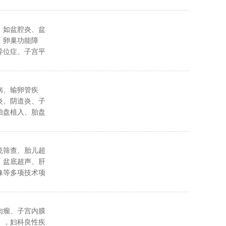
，如盆腔炎、盆
、卵巢功能障
异位症、子宫平
病、输卵管疾
炎、阴道炎、子
胎盘植入、胎盘
统筛查、胎儿超
、盆底超声、肝
像等多项技术项
肉瘤、子宫内膜
），妇科良性疾