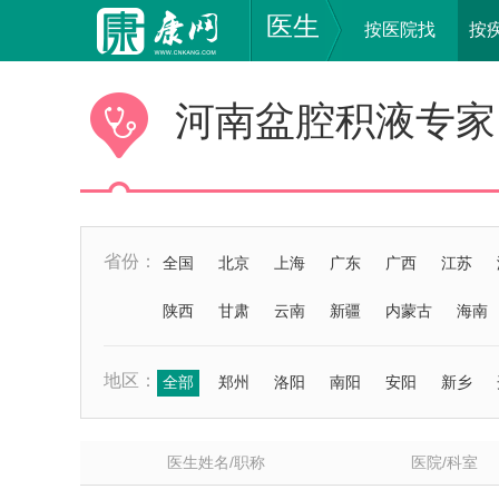
医生
按医院找
按
河南盆腔积液专家
省份：
全国
北京
上海
广东
广西
江苏
陕西
甘肃
云南
新疆
内蒙古
海南
地区：
全部
郑州
洛阳
南阳
安阳
新乡
医生姓名/职称
医院/科室