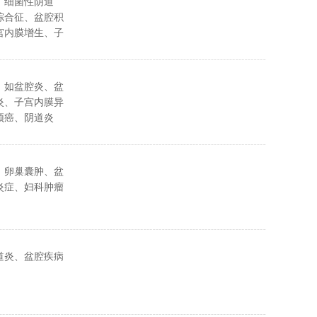
、细菌性阴道
综合征、盆腔积
宫内膜增生、子
等妇科疾病的诊
，如盆腔炎、盆
炎、子宫内膜异
颈癌、阴道炎
、卵巢囊肿、盆
炎症、妇科肿瘤
道炎、盆腔疾病