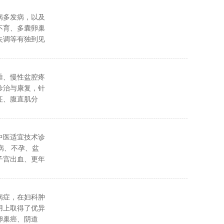
病多发病，以及
不育、多囊卵巢
失调等有独到见
垂、慢性盆腔疼
诊治与康复，针
征、腹直肌分
个体化治疗方
炎症。
中医适宜技术诊
诸病、不孕、盆
子宫出血、更年
脱垂、盆腔积
.妊娠期剧吐、
腔淤血、反复流
病症，在妇科肿
淤积、乳少、
用上取得了优异
良、腹胀、尿潴
卵巢癌、阴道