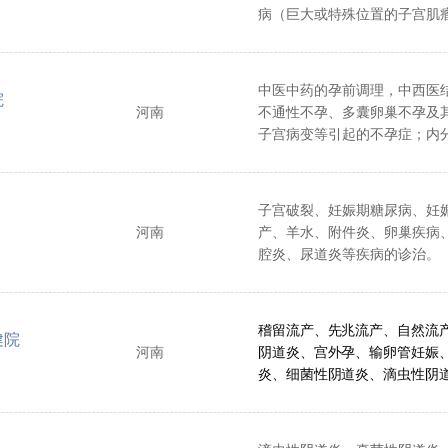
病（巨大或特殊位置的子宫肌
症、生殖器官畸形、子宫内膜
巢囊肿、宫腔粘连等），不孕
血，围绝经期、青春期内分泌
中医中药的孕前调理，中西医
院
综合征等疾病诊治。
河南
不通性不孕、多囊卵巢不孕及
子宫病变等引起的不孕症；内
功能性子宫出血、痛经、闭经
等月经不调症；急慢性盆腔炎
下、附件囊肿、盆腔积液等；
子宫破裂、妊娠期糖尿病、妊
产、妊娠呕吐、妊娠感冒、产
河南
产、羊水、附件炎、卵巢疾病
合征及乳腺病中药治疗效果显
腔炎、尿道炎等疾病的诊治。
稽留流产、先兆流产、自然流
健院
河南
阴道炎、宫外孕、输卵管妊娠
炎、细菌性阴道炎、滴虫性阴
道炎、念珠菌性阴道炎、阴道
性盆腔炎、盆腔积液、宫颈疾
附件炎、附件囊肿、多囊卵巢