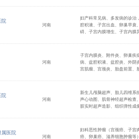
妇产科常见病、多发病的诊治
医院
河南
腔积液、子宫出血、卵巢早衰
碍、子宫内膜增生、子宫内膜
滑肌瘤等。
子宫内膜炎、附件炎、卵巢疾
河南
病、盆腔积液、盆腔炎、外阴
宫肌瘤、宫颈炎、胎盘前置、
粘连等疾病的诊治。
新生儿颅脑超声、胎儿四维系
医院
河南
声心动图、肌骨神经超声检查
脏实时超声造影、组织弹性成
目。
妇科恶性肿瘤（宫颈癌、子宫
附属医院
河南
癌、卵巢癌、滋养细胞肿瘤等