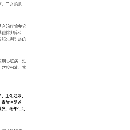
瘤、子宫腺肌
异位症、巨大卵
症，子宫异常出
紊乱，多囊卵巢
结合治疗输卵管
其他排卵障碍，
分泌失调引起的
、月经周期紊乱
引起的腹痛、带
对孕期的先兆流
娠期心脏病、难
后病、更年期综
、盆腔积液、盆
著，深受好评。
产、生化妊娠、
、霉菌性阴道
道炎、老年性阴
炎反复发作、急
病、宫颈息肉、
综合征、子宫内