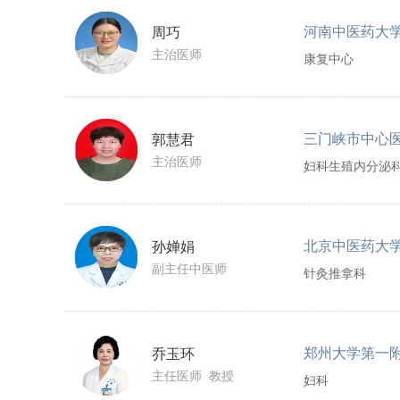
周巧
主治医师
康复中心
三门峡市中心
郭慧君
主治医师
妇科生殖内分泌
孙婵娟
副主任中医师
针灸推拿科
郑州大学第一
乔玉环
主任医师 教授
妇科