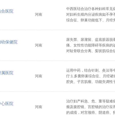
中西医结合治疗各种妇科常见
结合医院
河南
对妇科生殖内分泌疾病如不孕
综合征、卵巢功能低下、月经
解。
尿失禁、尿潴留、盆底脏器脱
妇幼保健院
河南
痛、女性性功能障碍等疾病的
对耻骨联合分离、梨状肌综合
离、子宫复旧不全等疾病制定
案，疗效显著，熟练掌握妇科
运用中药，结合针刺、灸法等
附属医院
河南
疗:1.多囊卵巢综合症、月经
腔炎、子宫肌瘤、功能失调性
期综合征、排卵期出血、子宫
液、宫腔粘连、宫腔积液等。2
咳嗽、便秘、失眠、面瘫、宫
治疗妇产科急、危、重等疑难
中心医院
产、耻骨联合疼痛等;产后乳汁
河南
瘤及腹腔镜、宫腔镜的治疗应
剖宫产刀口及会阴刀口愈合不
的成绩，对宫颈癌、阴道癌、