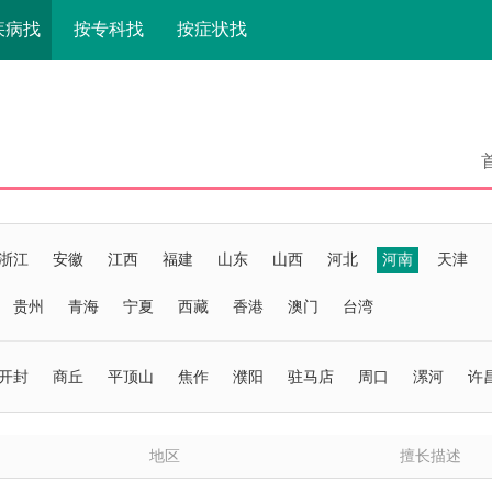
疾病找
按专科找
按症状找
浙江
安徽
江西
福建
山东
山西
河北
河南
天津
贵州
青海
宁夏
西藏
香港
澳门
台湾
开封
商丘
平顶山
焦作
濮阳
驻马店
周口
漯河
许
地区
擅长描述