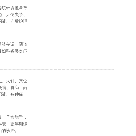
传统针灸推拿等
秘、大便失禁、
积液、产后护理
月经失调、阴道
及妇科各类炎症
血、火针、穴位
失眠、胃病、面
积液、各种痛
病、肥胖等代谢
症等。
巢，子宫脱垂，
早衰，更年期综
面的诊治。