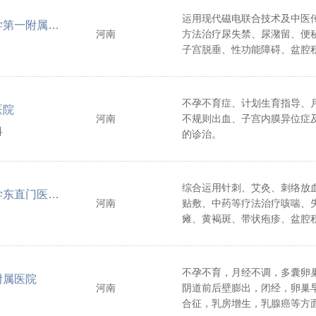
运用现代磁电联合技术及中医
河南中医药大学第一附属医院
河南
方法治疗尿失禁、尿潴留、便
子宫脱垂、性功能障碍、盆腔
等。
不孕不育症、计划生育指导、
医院
河南
不规则出血、子宫内膜异位症
科
的诊治。
综合运用针刺、艾灸、刺络放
北京中医药大学东直门医院洛阳医院（洛阳市中医院）
河南
贴敷、中药等疗法治疗咳喘、
瘫、黄褐斑、带状疱疹、盆腔
症，以及更年期综合征、糖尿
性疾病、亚健康调理和疑难杂
不孕不育，月经不调，多囊卵
附属医院
河南
阴道前后壁膨出，闭经，卵巢
合征，乳房增生，乳腺癌等方