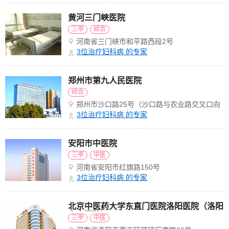
黄河三门峡医院
三甲
综合
河南省三门峡市和平路西段2号
3
位治疗妇科病 的专家
郑州市第九人民医院
综合
郑州市沙口路25号（沙口路与农业路交叉口向
北）
3
位治疗妇科病 的专家
安阳市中医院
三甲
中医
河南省安阳市红旗路150号
3
位治疗妇科病 的专家
北京中医药大学东直门医院洛阳医院（洛阳
市中医院）
三甲
中医