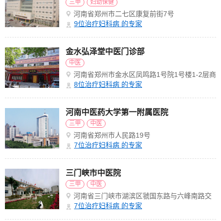
三甲
妇幼保健
河南省郑州市二七区康复前街7号
9
位治疗妇科病 的专家
金水弘泽堂中医门诊部
中医
河南省郑州市金水区凤鸣路1号院1号楼1-2层商
9号
8
位治疗妇科病 的专家
河南中医药大学第一附属医院
三甲
中医
河南省郑州市人民路19号
7
位治疗妇科病 的专家
三门峡市中医院
三甲
中医
河南省三门峡市湖滨区虢国东路与六峰南路交
叉口北
7
位治疗妇科病 的专家