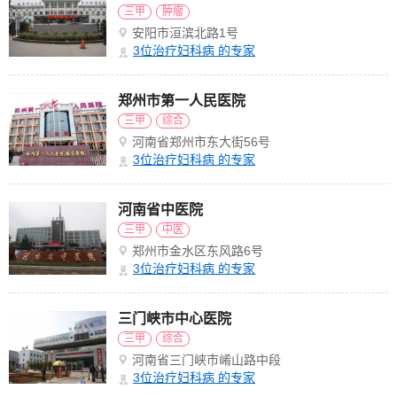
三甲
肿瘤
安阳市洹滨北路1号
3
位治疗妇科病 的专家
郑州市第一人民医院
三甲
综合
河南省郑州市东大街56号
3
位治疗妇科病 的专家
河南省中医院
三甲
中医
郑州市金水区东风路6号
3
位治疗妇科病 的专家
三门峡市中心医院
三甲
综合
河南省三门峡市崤山路中段
3
位治疗妇科病 的专家