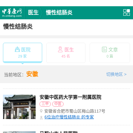
医生
慢性结肠炎
慢性结肠炎
医院
医生
文章
29 家
45 名
0 篇
安徽
切换地区 >
当前地区：
安徽中医药大学第一附属医院
三甲
中医
安徽省合肥市蜀山区梅山路117号
6
位治疗慢性结肠炎 的专家