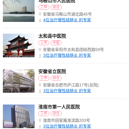
马鞍山市人民医院
三甲
综合
安徽省马鞍山市湖北路45号
4
位治疗慢性结肠炎 的专家
太和县中医院
三甲
中医
安徽省阜阳市太和县团结西路59号
3
位治疗慢性结肠炎 的专家
安徽省立医院
三甲
综合
安徽省合肥市庐江路17号(总院)
3
位治疗慢性结肠炎 的专家
淮南市第一人民医院
三甲
综合
淮南市田家庵淮滨路203号
3
位治疗慢性结肠炎 的专家