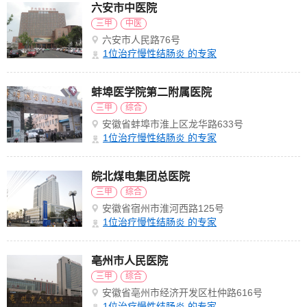
六安市中医院
三甲
中医
六安市人民路76号
1
位治疗慢性结肠炎 的专家
蚌埠医学院第二附属医院
三甲
综合
安徽省蚌埠市淮上区龙华路633号
1
位治疗慢性结肠炎 的专家
皖北煤电集团总医院
三甲
综合
安徽省宿州市淮河西路125号
1
位治疗慢性结肠炎 的专家
亳州市人民医院
三甲
综合
安徽省亳州市经济开发区杜仲路616号
1
位治疗慢性结肠炎 的专家