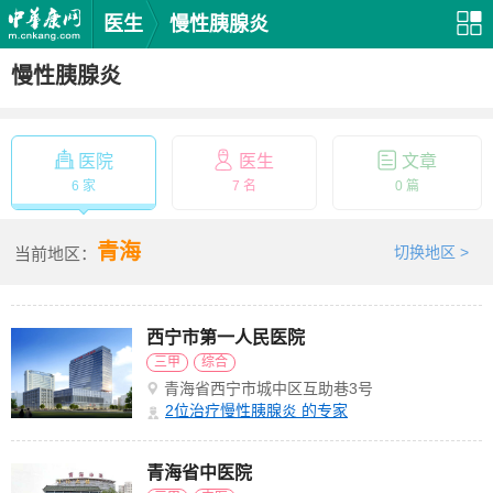
医生
慢性胰腺炎
慢性胰腺炎
医院
医生
文章
6 家
7 名
0 篇
青海
切换地区 >
当前地区：
西宁市第一人民医院
三甲
综合
青海省西宁市城中区互助巷3号
2
位治疗慢性胰腺炎 的专家
青海省中医院