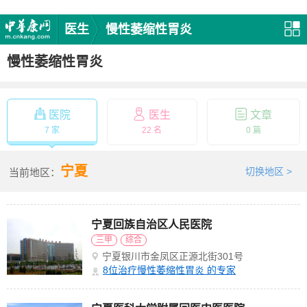
医生
慢性萎缩性胃炎
慢性萎缩性胃炎
医院
医生
文章
7 家
22 名
0 篇
宁夏
切换地区 >
当前地区：
宁夏回族自治区人民医院
三甲
综合
宁夏银川市金凤区正源北街301号
8
位治疗慢性萎缩性胃炎 的专家