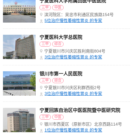
宁夏医科大学附属回医中医医院
三甲
中医
滨河院区：吴忠市利通区民族路154号
5
位治疗慢性萎缩性胃炎 的专家
宁夏医科大学总医院
三甲
综合
宁夏银川市兴庆区胜利南街804号
3
位治疗慢性萎缩性胃炎 的专家
银川市第一人民医院
三甲
综合
宁夏银川市兴庆区利群西街2号
3
位治疗慢性萎缩性胃炎 的专家
宁夏回族自治区中医医院暨中医研究院
三甲
中医
银川市西夏区（原新市区）北京西路114号
1
位治疗慢性萎缩性胃炎 的专家