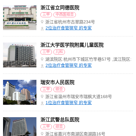
浙江省立同德医院
三甲
中西医结合
浙江省杭州市古翠路234号
2
位治疗食管狭窄 的专家
浙江大学医学院附属儿童医院
三甲
儿科
湖滨院区:杭州市下城区竹竿巷57号 ,滨江院区:
滨江经济开发区滨盛路3333号
2
位治疗食管狭窄 的专家
瑞安市人民医院
三甲
综合
浙江省温州市瑞安市瑞枫大道168号
1
位治疗食管狭窄 的专家
浙江武警总队医院
三甲
综合
浙江省嘉兴市南湖区南湖路16号