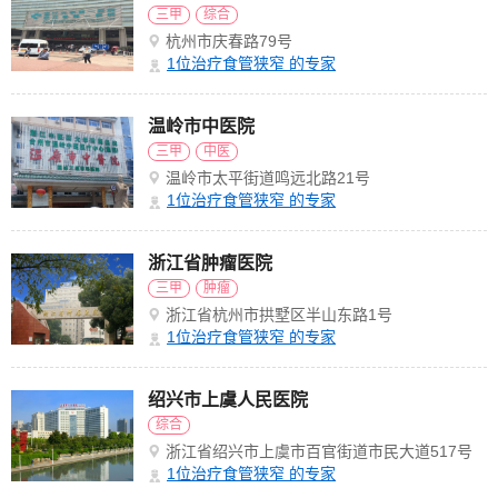
三甲
综合
杭州市庆春路79号
1
位治疗食管狭窄 的专家
温岭市中医院
三甲
中医
温岭市太平街道鸣远北路21号
1
位治疗食管狭窄 的专家
浙江省肿瘤医院
三甲
肿瘤
浙江省杭州市拱墅区半山东路1号
1
位治疗食管狭窄 的专家
绍兴市上虞人民医院
综合
浙江省绍兴市上虞市百官街道市民大道517号
1
位治疗食管狭窄 的专家