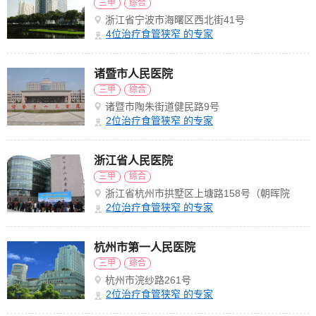
三甲
综合
浙江省宁波市海曙区西北街41号
4
位治疗食管狭窄 的专家
诸暨市人民医院
三甲
综合
诸暨市陶朱街道健民路9号
2
位治疗食管狭窄 的专家
浙江省人民医院
三甲
综合
浙江省杭州市拱墅区上塘路158号（朝晖院
区）
2
位治疗食管狭窄 的专家
杭州市第一人民医院
三甲
综合
杭州市浣纱路261号
2
位治疗食管狭窄 的专家