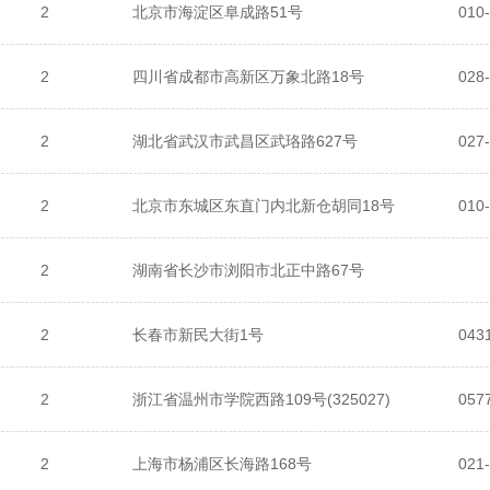
2
北京市海淀区阜成路51号
010
2
四川省成都市高新区万象北路18号
2
湖北省武汉市武昌区武珞路627号
027
2
北京市东城区东直门内北新仓胡同18号
010
2
湖南省长沙市浏阳市北正中路67号
2
长春市新民大街1号
2
浙江省温州市学院西路109号(325027)
2
上海市杨浦区长海路168号