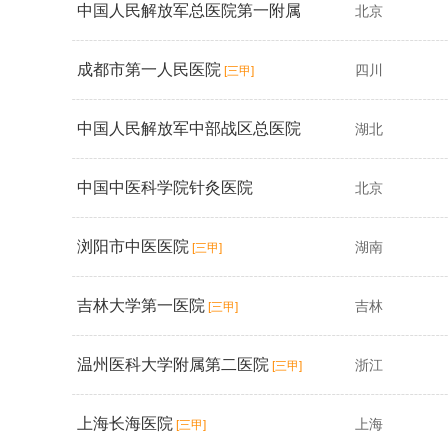
中国人民解放军总医院第一附属
北京
成都市第一人民医院
四川
医院
[三甲]
[三甲]
中国人民解放军中部战区总医院
湖北
中国中医科学院针灸医院
北京
[三甲]
浏阳市中医医院
湖南
[三甲]
吉林大学第一医院
吉林
[三甲]
温州医科大学附属第二医院
浙江
[三甲]
上海长海医院
上海
[三甲]