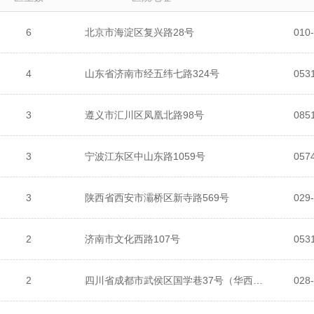
6
北京市海淀区复兴路28号
010
4
山东省济南市经五纬七路324号
3
遵义市汇川区凤凰北路98号
085
3
宁波江东区中山东路1059号
057
3
陕西省西安市灞桥区新寺路569号
029
2
济南市文化西路107号
053
2
四川省成都市武侯区国学巷37号（华西院区）
028