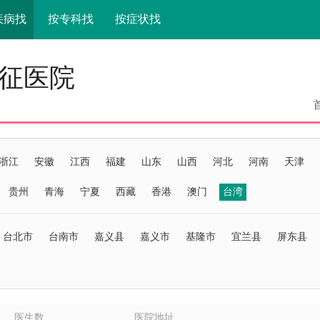
疾病找
按专科找
按症状找
征医院
浙江
安徽
江西
福建
山东
山西
河北
河南
天津
贵州
青海
宁夏
西藏
香港
澳门
台湾
台北市
台南市
嘉义县
嘉义市
基隆市
宜兰县
屏东县
医生数
医院地址