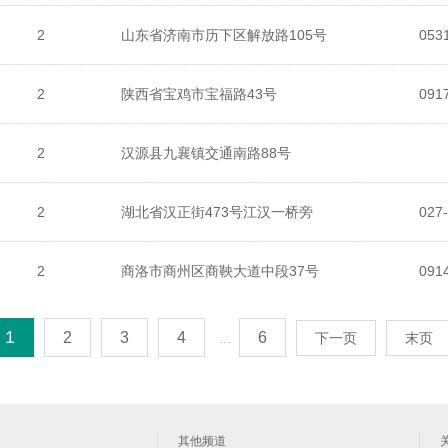
2
山东省济南市历下区解放路105号
053
2
陕西省宝鸡市宝福路43号
091
2
汉源县九襄镇交通南路88号
2
湖北省汉正街473号江汉一桥旁
2
商洛市商州区商鞅大道中段37号
091
1
2
3
4
6
...
下一页
末页
其他频道