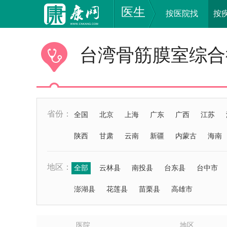
医生
按医院找
按
台湾骨筋膜室综合
省份：
全国
北京
上海
广东
广西
江苏
陕西
甘肃
云南
新疆
内蒙古
海南
地区：
全部
云林县
南投县
台东县
台中市
澎湖县
花莲县
苗栗县
高雄市
医院
地区