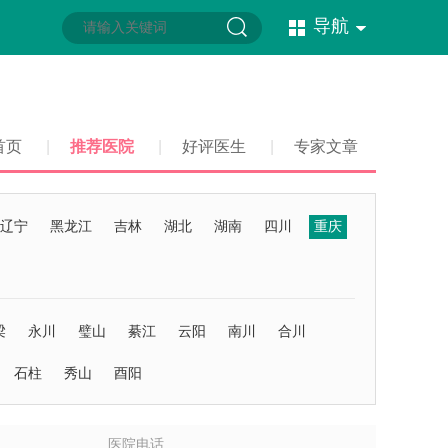
导航
首页
|
推荐医院
|
好评医生
|
专家文章
辽宁
黑龙江
吉林
湖北
湖南
四川
重庆
梁
永川
璧山
綦江
云阳
南川
合川
石柱
秀山
酉阳
医院电话