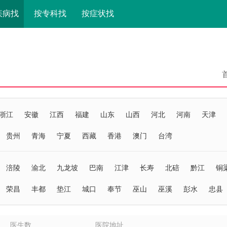
疾病找
按专科找
按症状找
浙江
安徽
江西
福建
山东
山西
河北
河南
天津
贵州
青海
宁夏
西藏
香港
澳门
台湾
涪陵
渝北
九龙坡
巴南
江津
长寿
北碚
黔江
铜
荣昌
丰都
垫江
城口
奉节
巫山
巫溪
彭水
忠县
医生数
医院地址