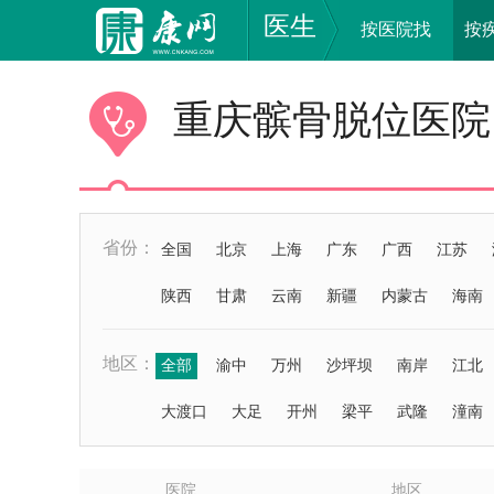
医生
按医院找
按
重庆髌骨脱位医院
省份：
全国
北京
上海
广东
广西
江苏
陕西
甘肃
云南
新疆
内蒙古
海南
地区：
全部
渝中
万州
沙坪坝
南岸
江北
大渡口
大足
开州
梁平
武隆
潼南
医院
地区